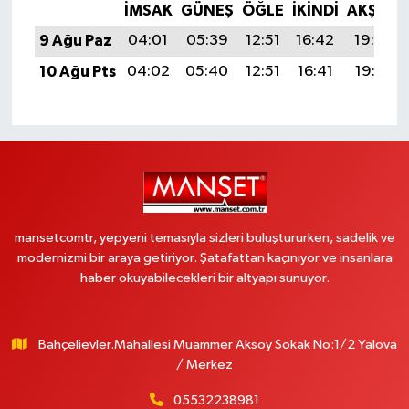
İMSAK
GÜNEŞ
ÖĞLE
İKINDI
AKŞAM
9 Ağu Paz
04:01
05:39
12:51
16:42
19:54
10 Ağu Pts
04:02
05:40
12:51
16:41
19:52
mansetcomtr, yepyeni temasıyla sizleri buluştururken, sadelik ve
modernizmi bir araya getiriyor. Şatafattan kaçınıyor ve insanlara
haber okuyabilecekleri bir altyapı sunuyor.
Bahçelievler.Mahallesi Muammer Aksoy Sokak No:1/2 Yalova
/ Merkez
05532238981