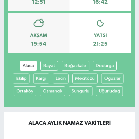
12:51
16:42
AKŞAM
YATSI
19:54
21:25
Alaca
Bayat
Boğazkale
Dodurga
İskilip
Kargı
Laçin
Mecitözü
Oğuzlar
Ortaköy
Osmancık
Sungurlu
Uğurludağ
ALACA AYLIK NAMAZ VAKITLERI