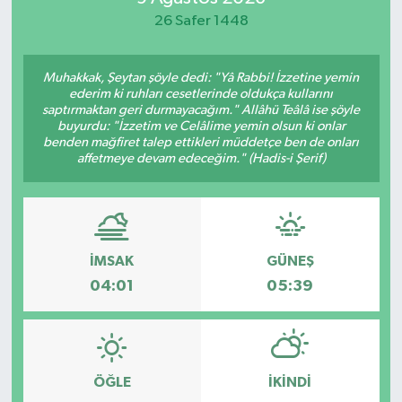
26 Safer 1448
Yaşam
Muhakkak, Şeytan şöyle dedi: "Yâ Rabbi! İzzetine yemin
ederim ki ruhları cesetlerinde oldukça kullarını
saptırmaktan geri durmayacağım." Allâhü Teâlâ ise şöyle
buyurdu: "İzzetim ve Celâlime yemin olsun ki onlar
benden mağfiret talep ettikleri müddetçe ben de onları
affetmeye devam edeceğim." (Hadis-i Şerif)
İMSAK
GÜNEŞ
04:01
05:39
ÖĞLE
İKINDI