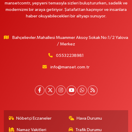
mansetcomtr, yepyeni temasıyla sizleri buluştururken, sadelik ve
modernizmi bir araya getiriyor. Şatafattan kaçınıyor ve insanlara
haber okuyabilecekleri bir altyapı sunuyor.
Bahçelievler.Mahallesi Muammer Aksoy Sokak No:1/2 Yalova
/ Merkez
05532238981
info@manset.com.tr
Nöbetçi Eczaneler
Hava Durumu
Namaz Vakitleri
Trafik Durumu