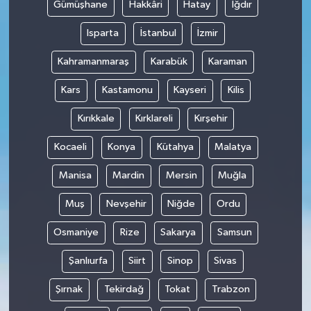
Gümüşhane
Hakkâri
Hatay
Iğdır
Isparta
İstanbul
İzmir
Kahramanmaraş
Karabük
Karaman
Kars
Kastamonu
Kayseri
Kilis
Kırıkkale
Kırklareli
Kırşehir
Kocaeli
Konya
Kütahya
Malatya
Manisa
Mardin
Mersin
Muğla
Muş
Nevşehir
Niğde
Ordu
Osmaniye
Rize
Sakarya
Samsun
Şanlıurfa
Siirt
Sinop
Sivas
Şırnak
Tekirdağ
Tokat
Trabzon