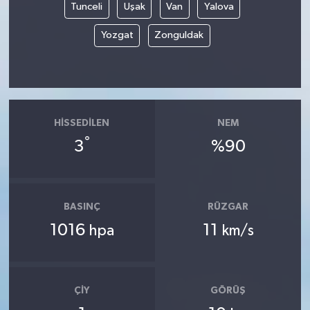
Tunceli
Uşak
Van
Yalova
Yozgat
Zonguldak
HISSEDILEN
NEM
°
3
%90
BASINÇ
RÜZGAR
1016
11
hpa
km/s
ÇIY
GÖRÜŞ