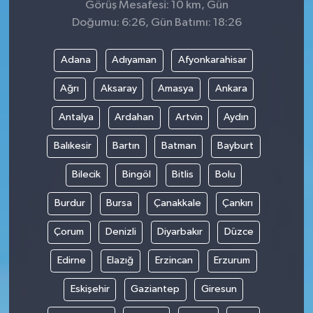
Görüş Mesafesi: 10 km, Gün
Doğumu: 6:26, Gün Batımı: 18:26
Adana
Adıyaman
Afyonkarahisar
Ağrı
Aksaray
Amasya
Ankara
Antalya
Ardahan
Artvin
Aydın
Balıkesir
Bartın
Batman
Bayburt
Bilecik
Bingöl
Bitlis
Bolu
Burdur
Bursa
Çanakkale
Çankırı
Çorum
Denizli
Diyarbakır
Düzce
Edirne
Elazığ
Erzincan
Erzurum
Eskişehir
Gaziantep
Giresun