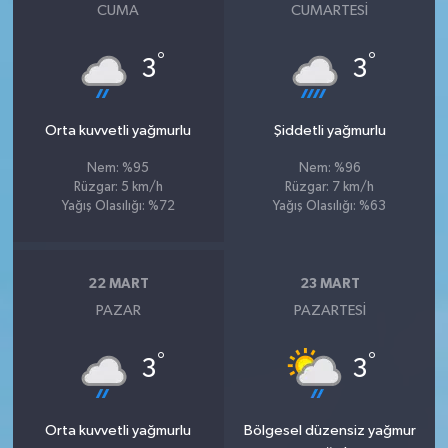
CUMA
CUMARTESI
°
°
3
3
Orta kuvvetli yağmurlu
Şiddetli yağmurlu
Nem: %95
Nem: %96
Rüzgar: 5 km/h
Rüzgar: 7 km/h
Yağış Olasılığı: %72
Yağış Olasılığı: %63
22 MART
23 MART
PAZAR
PAZARTESI
°
°
3
3
Orta kuvvetli yağmurlu
Bölgesel düzensiz yağmur