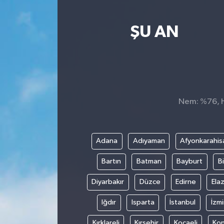
Yaşam
ŞU AN
Nem: %76, Hi
Adana
Adıyaman
Afyonkarahis
Bartın
Batman
Bayburt
Bi
Diyarbakır
Düzce
Edirne
Elaz
Iğdır
Isparta
İstanbul
İzmi
Kırklareli
Kırşehir
Kocaeli
Ko