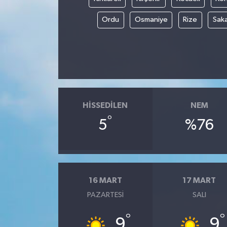
Ordu
Osmaniye
Rize
Sak
HISSEDILEN
NEM
°
5
%76
16 MART
17 MART
PAZARTESI
SALI
°
°
9
9