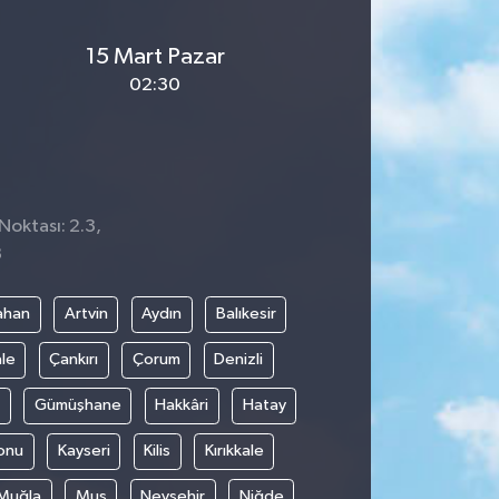
15 Mart Pazar
02:30
Noktası: 2.3,
3
ahan
Artvin
Aydın
Balıkesir
le
Çankırı
Çorum
Denizli
Gümüşhane
Hakkâri
Hatay
onu
Kayseri
Kilis
Kırıkkale
Muğla
Muş
Nevşehir
Niğde