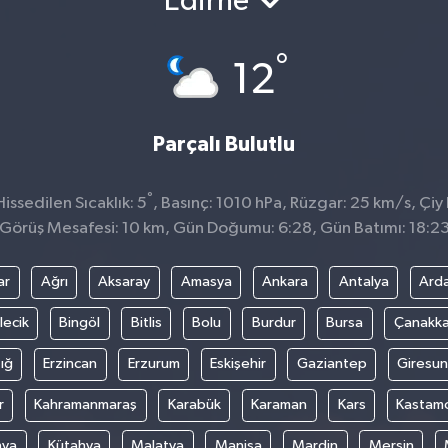
Edirne
°
12
Parçalı Bulutlu
°
ssedilen Sıcaklık: 5
, Basınç: 1010 hPa, Rüzgar: 25 km/s, Çiy 
Görüş Mesafesi: 10 km, Gün Doğumu: 6:28, Gün Batımı: 18:2
ar
Ağrı
Aksaray
Amasya
Ankara
Antalya
Ard
lecik
Bingöl
Bitlis
Bolu
Burdur
Bursa
Çanakka
ığ
Erzincan
Erzurum
Eskişehir
Gaziantep
Giresun
r
Kahramanmaraş
Karabük
Karaman
Kars
Kastam
nya
Kütahya
Malatya
Manisa
Mardin
Mersin