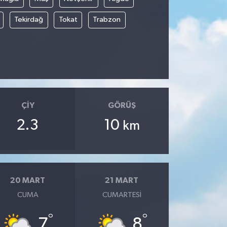
Tekirdağ
Tokat
Trabzon
ÇIY
GÖRÜŞ
2.3
10
km
20 MART
21 MART
CUMA
CUMARTESI
°
°
7
8