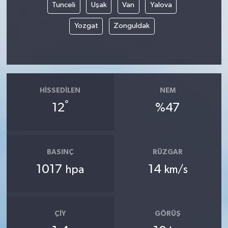
Tunceli
Uşak
Van
Yalova
Yozgat
Zonguldak
HISSEDILEN
NEM
°
12
%47
BASINÇ
RÜZGAR
1017
14
hpa
km/s
ÇIY
GÖRÜŞ