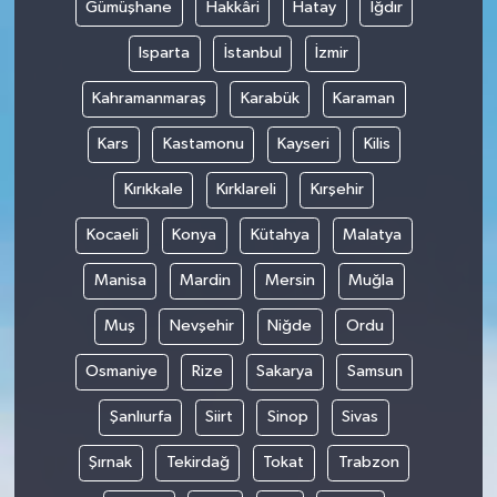
Gümüşhane
Hakkâri
Hatay
Iğdır
Isparta
İstanbul
İzmir
Kahramanmaraş
Karabük
Karaman
Kars
Kastamonu
Kayseri
Kilis
Kırıkkale
Kırklareli
Kırşehir
Kocaeli
Konya
Kütahya
Malatya
Manisa
Mardin
Mersin
Muğla
Muş
Nevşehir
Niğde
Ordu
Osmaniye
Rize
Sakarya
Samsun
Şanlıurfa
Siirt
Sinop
Sivas
Şırnak
Tekirdağ
Tokat
Trabzon