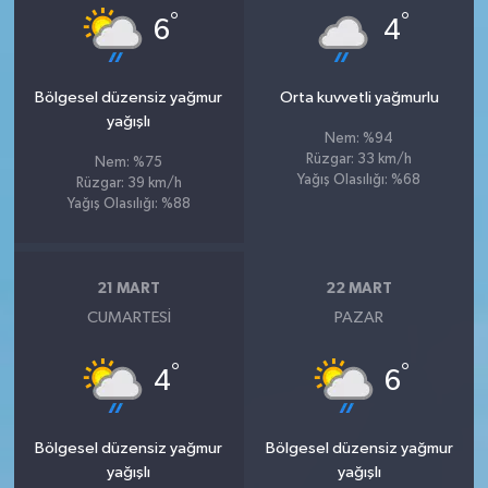
°
°
6
4
Bölgesel düzensiz yağmur
Orta kuvvetli yağmurlu
yağışlı
Nem: %94
Rüzgar: 33 km/h
Nem: %75
Yağış Olasılığı: %68
Rüzgar: 39 km/h
Yağış Olasılığı: %88
21 MART
22 MART
CUMARTESI
PAZAR
°
°
4
6
Bölgesel düzensiz yağmur
Bölgesel düzensiz yağmur
yağışlı
yağışlı