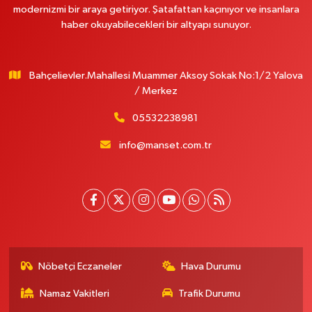
modernizmi bir araya getiriyor. Şatafattan kaçınıyor ve insanlara
haber okuyabilecekleri bir altyapı sunuyor.
Bahçelievler.Mahallesi Muammer Aksoy Sokak No:1/2 Yalova
/ Merkez
05532238981
info@manset.com.tr
Nöbetçi Eczaneler
Hava Durumu
Namaz Vakitleri
Trafik Durumu