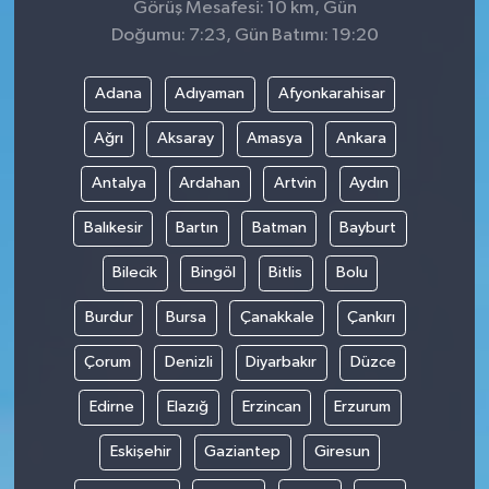
Görüş Mesafesi: 10 km, Gün
Doğumu: 7:23, Gün Batımı: 19:20
Adana
Adıyaman
Afyonkarahisar
Ağrı
Aksaray
Amasya
Ankara
Antalya
Ardahan
Artvin
Aydın
Balıkesir
Bartın
Batman
Bayburt
Bilecik
Bingöl
Bitlis
Bolu
Burdur
Bursa
Çanakkale
Çankırı
Çorum
Denizli
Diyarbakır
Düzce
Edirne
Elazığ
Erzincan
Erzurum
Eskişehir
Gaziantep
Giresun