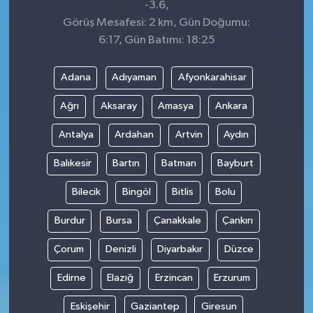
-3.6,
Görüş Mesafesi: 2 km, Gün Doğumu:
6:17, Gün Batımı: 18:25
Adana
Adıyaman
Afyonkarahisar
Ağrı
Aksaray
Amasya
Ankara
Antalya
Ardahan
Artvin
Aydın
Balıkesir
Bartın
Batman
Bayburt
Bilecik
Bingöl
Bitlis
Bolu
Burdur
Bursa
Çanakkale
Çankırı
Çorum
Denizli
Diyarbakır
Düzce
Edirne
Elazığ
Erzincan
Erzurum
Eskişehir
Gaziantep
Giresun