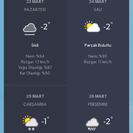
23 MART
24 MART
PAZARTESI
SALI
°
°
-2
-2
Sisli
Parçalı Bulutlu
Nem: %94
Nem: %90
Rüzgar: 13 km/h
Rüzgar: 11 km/h
Yağış Olasılığı: %87
Kar Olasılığı: %60
25 MART
26 MART
ÇARŞAMBA
PERŞEMBE
°
°
-1
-2