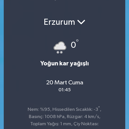
Yaşam
Erzurum
°
0
Yoğun kar yağışlı
20 Mart Cuma
01:45
°
Nem: %95, Hissedilen Sıcaklık: -3
,
Basınç: 1008 hPa, Rüzgar: 4 km/s,
Toplam Yağış: 1 mm, Çiy Noktası: