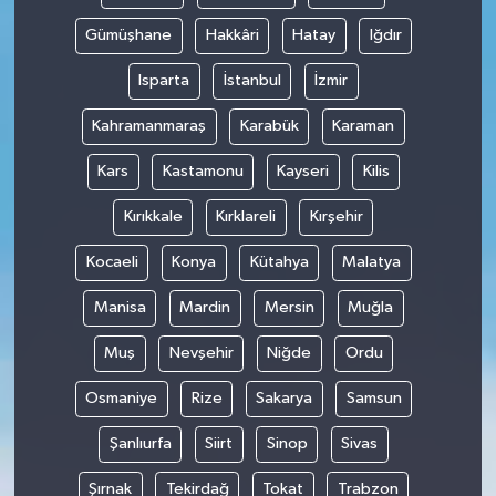
Gümüşhane
Hakkâri
Hatay
Iğdır
Isparta
İstanbul
İzmir
Kahramanmaraş
Karabük
Karaman
Kars
Kastamonu
Kayseri
Kilis
Kırıkkale
Kırklareli
Kırşehir
Kocaeli
Konya
Kütahya
Malatya
Manisa
Mardin
Mersin
Muğla
Muş
Nevşehir
Niğde
Ordu
Osmaniye
Rize
Sakarya
Samsun
Şanlıurfa
Siirt
Sinop
Sivas
Şırnak
Tekirdağ
Tokat
Trabzon