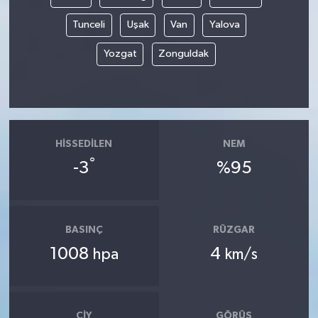
Tunceli
Uşak
Van
Yalova
Yozgat
Zonguldak
HISSEDILEN
NEM
°
-3
%95
BASINÇ
RÜZGAR
1008
4
hpa
km/s
ÇIY
GÖRÜŞ