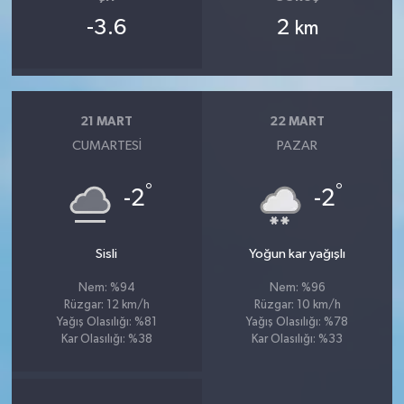
-3.6
2
km
21 MART
22 MART
CUMARTESI
PAZAR
°
°
-2
-2
Sisli
Yoğun kar yağışlı
Nem: %94
Nem: %96
Rüzgar: 12 km/h
Rüzgar: 10 km/h
Yağış Olasılığı: %81
Yağış Olasılığı: %78
Kar Olasılığı: %38
Kar Olasılığı: %33