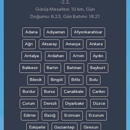
-2.2,
Görüş Mesafesi: 10 km, Gün
Doğumu: 6:23, Gün Batımı: 18:21
Adana
Adıyaman
Afyonkarahisar
Ağrı
Aksaray
Amasya
Ankara
Antalya
Ardahan
Artvin
Aydın
Balıkesir
Bartın
Batman
Bayburt
Bilecik
Bingöl
Bitlis
Bolu
Burdur
Bursa
Çanakkale
Çankırı
Çorum
Denizli
Diyarbakır
Düzce
Edirne
Elazığ
Erzincan
Erzurum
Eskişehir
Gaziantep
Giresun