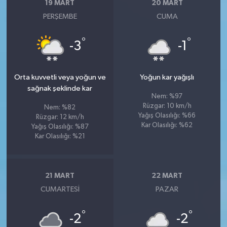
19 MART
20 MART
PERŞEMBE
CUMA
°
°
-3
-1
Orta kuvvetli veya yoğun ve
Yoğun kar yağışlı
sağnak şeklinde kar
Nem: %97
Rüzgar: 10 km/h
Nem: %82
Yağış Olasılığı: %66
Rüzgar: 12 km/h
Kar Olasılığı: %62
Yağış Olasılığı: %87
Kar Olasılığı: %21
21 MART
22 MART
CUMARTESI
PAZAR
°
°
-2
-2