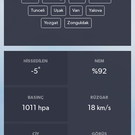
Tunceli
Uşak
Van
Yalova
Yozgat
Zonguldak
HISSEDILEN
NEM
°
-5
%92
BASINÇ
RÜZGAR
1011
18
hpa
km/s
ÇIY
GÖRÜŞ