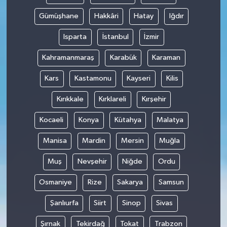
Gümüşhane
Hakkâri
Hatay
Iğdır
Isparta
İstanbul
İzmir
Kahramanmaraş
Karabük
Karaman
Kars
Kastamonu
Kayseri
Kilis
Kırıkkale
Kırklareli
Kırşehir
Kocaeli
Konya
Kütahya
Malatya
Manisa
Mardin
Mersin
Muğla
Muş
Nevşehir
Niğde
Ordu
Osmaniye
Rize
Sakarya
Samsun
Şanlıurfa
Siirt
Sinop
Sivas
Şırnak
Tekirdağ
Tokat
Trabzon