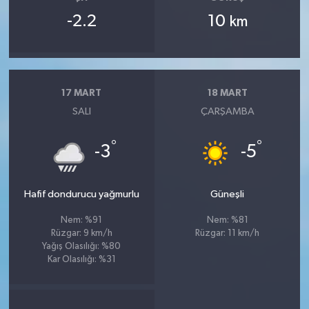
-2.2
10
km
17 MART
18 MART
SALI
ÇARŞAMBA
°
°
-3
-5
Hafif dondurucu yağmurlu
Güneşli
Nem: %91
Nem: %81
Rüzgar: 9 km/h
Rüzgar: 11 km/h
Yağış Olasılığı: %80
Kar Olasılığı: %31