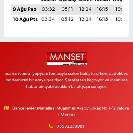
9 Ağu Paz
03:32
05:11
12:24
16:15
19:28
10 Ağu Pts
03:34
05:12
12:24
16:15
19:26
mansetcomtr, yepyeni temasıyla sizleri buluştururken, sadelik ve
modernizmi bir araya getiriyor. Şatafattan kaçınıyor ve insanlara
haber okuyabilecekleri bir altyapı sunuyor.
Bahçelievler.Mahallesi Muammer Aksoy Sokak No:1/2 Yalova
/ Merkez
05532238981