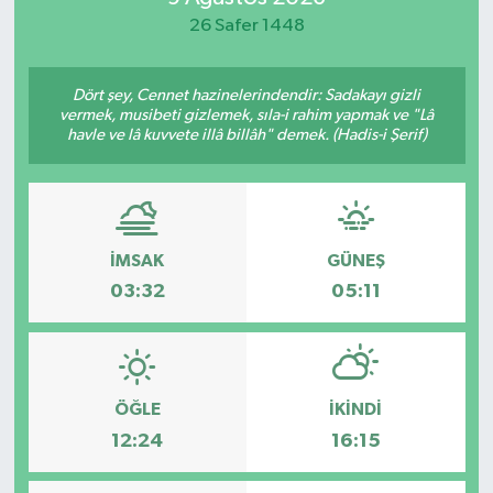
26 Safer 1448
Yaşam
Dört şey, Cennet hazinelerindendir: Sadakayı gizli
vermek, musibeti gizlemek, sıla-i rahim yapmak ve "Lâ
havle ve lâ kuvvete illâ billâh" demek. (Hadis-i Şerif)
İMSAK
GÜNEŞ
03:32
05:11
ÖĞLE
İKINDI
12:24
16:15