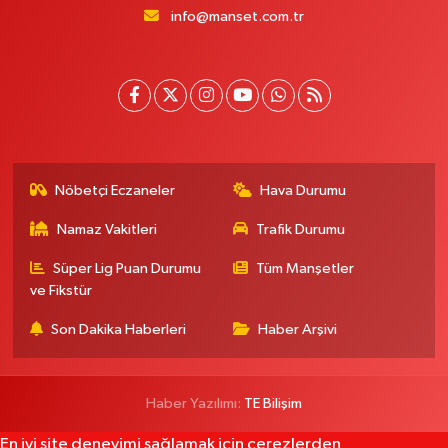
info@manset.com.tr
Nöbetçi Eczaneler
Hava Durumu
Namaz Vakitleri
Trafik Durumu
Süper Lig Puan Durumu
Tüm Manşetler
ve Fikstür
Son Dakika Haberleri
Haber Arşivi
Haber Yazılımı:
TE Bilişim
En iyi site deneyimi sağlamak için çerezlerden