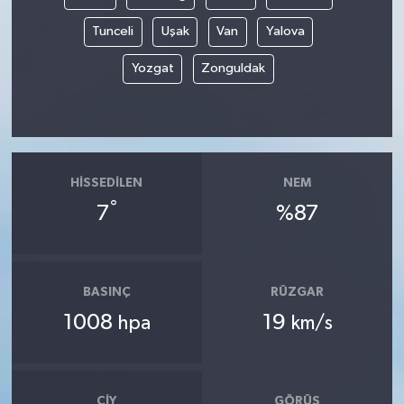
Tunceli
Uşak
Van
Yalova
Yozgat
Zonguldak
HISSEDILEN
NEM
°
7
%87
BASINÇ
RÜZGAR
1008
19
hpa
km/s
ÇIY
GÖRÜŞ