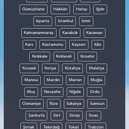
Gümüşhane
Hakkâri
Hatay
Iğdır
Isparta
İstanbul
İzmir
Kahramanmaraş
Karabük
Karaman
Kars
Kastamonu
Kayseri
Kilis
Kırıkkale
Kırklareli
Kırşehir
Kocaeli
Konya
Kütahya
Malatya
Manisa
Mardin
Mersin
Muğla
Muş
Nevşehir
Niğde
Ordu
Osmaniye
Rize
Sakarya
Samsun
Şanlıurfa
Siirt
Sinop
Sivas
Şırnak
Tekirdağ
Tokat
Trabzon