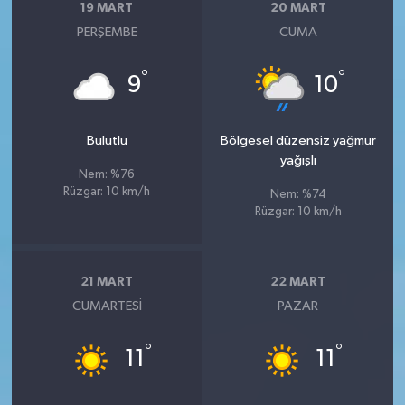
19 MART
20 MART
PERŞEMBE
CUMA
°
°
9
10
Bulutlu
Bölgesel düzensiz yağmur
yağışlı
Nem: %76
Rüzgar: 10 km/h
Nem: %74
Rüzgar: 10 km/h
21 MART
22 MART
CUMARTESI
PAZAR
°
°
11
11