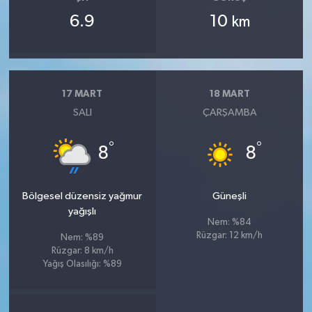
6.9
10
km
17 MART
18 MART
SALI
ÇARŞAMBA
°
°
8
8
Bölgesel düzensiz yağmur
Güneşli
yağışlı
Nem: %84
Rüzgar: 12 km/h
Nem: %89
Rüzgar: 8 km/h
Yağış Olasılığı: %89