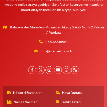
modernizmi bir araya getiriyor. Şatafattan kaçınıyor ve insanlara
haber okuyabilecekleri bir altyapı sunuyor.
Bahçelievler.Mahallesi Muammer Aksoy Sokak No:1/2 Yalova
/ Merkez
05532238981
info@manset.com.tr
Nöbetçi Eczaneler
Hava Durumu
Namaz Vakitleri
Trafik Durumu