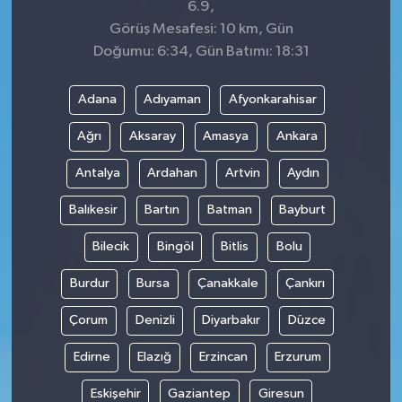
6.9,
Görüş Mesafesi: 10 km, Gün
Doğumu: 6:34, Gün Batımı: 18:31
Adana
Adıyaman
Afyonkarahisar
Ağrı
Aksaray
Amasya
Ankara
Antalya
Ardahan
Artvin
Aydın
Balıkesir
Bartın
Batman
Bayburt
Bilecik
Bingöl
Bitlis
Bolu
Burdur
Bursa
Çanakkale
Çankırı
Çorum
Denizli
Diyarbakır
Düzce
Edirne
Elazığ
Erzincan
Erzurum
Eskişehir
Gaziantep
Giresun