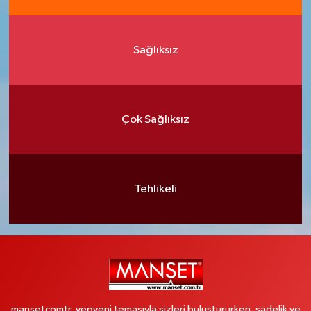
Sağlıksız
Çok Sağlıksız
Tehlikeli
mansetcomtr, yepyeni temasıyla sizleri buluştururken, sadelik ve