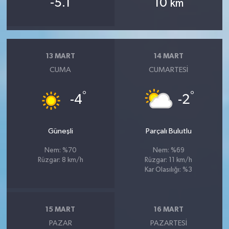
-5.1
10
km
13 MART
14 MART
CUMA
CUMARTESI
°
°
-4
-2
Güneşli
Parçalı Bulutlu
Nem: %70
Nem: %69
Rüzgar: 8 km/h
Rüzgar: 11 km/h
Kar Olasılığı: %3
15 MART
16 MART
PAZAR
PAZARTESI