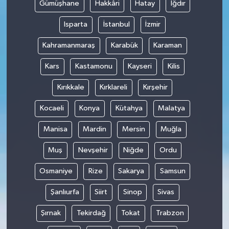
Gümüşhane
Hakkâri
Hatay
Iğdır
Isparta
İstanbul
İzmir
Kahramanmaraş
Karabük
Karaman
Kars
Kastamonu
Kayseri
Kilis
Kırıkkale
Kırklareli
Kırşehir
Kocaeli
Konya
Kütahya
Malatya
Manisa
Mardin
Mersin
Muğla
Muş
Nevşehir
Niğde
Ordu
Osmaniye
Rize
Sakarya
Samsun
Şanlıurfa
Siirt
Sinop
Sivas
Şırnak
Tekirdağ
Tokat
Trabzon