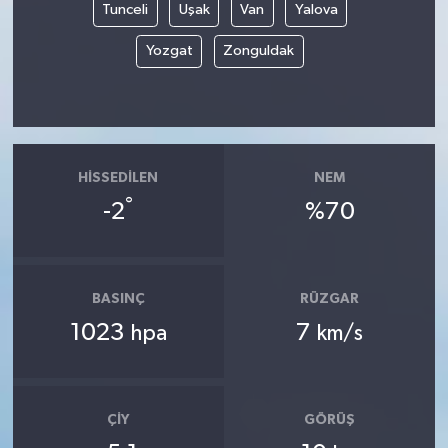
Tunceli
Uşak
Van
Yalova
Yozgat
Zonguldak
HISSEDILEN
NEM
°
-2
%70
BASINÇ
RÜZGAR
1023
7
hpa
km/s
ÇIY
GÖRÜŞ