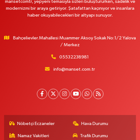
mansetcomtr, yepyeni temasıyla sizleri buluştururken, sadelik ve
modernizmi bir araya getiriyor. Şatafattan kaçınıyor ve insanlara
haber okuyabilecekleri bir altyapı sunuyor.
Bahçelievler.Mahallesi Muammer Aksoy Sokak No:1/2 Yalova
/ Merkez
05532238981
info@manset.com.tr
Nöbetçi Eczaneler
Hava Durumu
Namaz Vakitleri
Trafik Durumu