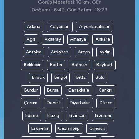
Görüş Mesafesi: 10 km, Gün
Doğumu: 6:42, Gün Batımı: 18:29
Adana
Adıyaman
Afyonkarahisar
Ağrı
Aksaray
Amasya
Ankara
Antalya
Ardahan
Artvin
Aydın
Balıkesir
Bartın
Batman
Bayburt
Bilecik
Bingöl
Bitlis
Bolu
Burdur
Bursa
Çanakkale
Çankırı
Çorum
Denizli
Diyarbakır
Düzce
Edirne
Elazığ
Erzincan
Erzurum
Eskişehir
Gaziantep
Giresun