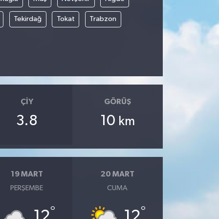
Tekirdağ
Tokat
Trabzon
ÇIY
GÖRÜŞ
3.8
10
km
19 MART
20 MART
PERŞEMBE
CUMA
°
°
12
12