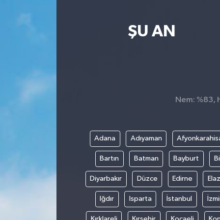
Yaşam
ŞU AN
Nem: %83, Hi
Adana
Adıyaman
Afyonkarahis
Bartın
Batman
Bayburt
Bi
Diyarbakır
Düzce
Edirne
Elaz
Iğdır
Isparta
İstanbul
İzmi
Kırklareli
Kırşehir
Kocaeli
Ko