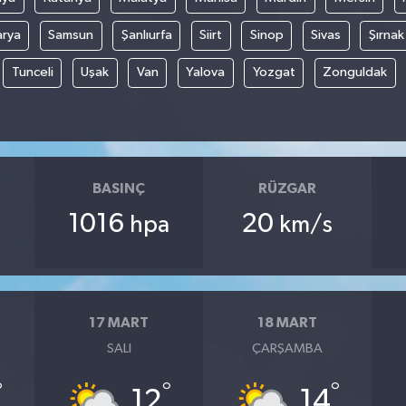
arya
Samsun
Şanlıurfa
Siirt
Sinop
Sivas
Şırnak
Tunceli
Uşak
Van
Yalova
Yozgat
Zonguldak
BASINÇ
RÜZGAR
1016
20
hpa
km/s
17 MART
18 MART
SALI
ÇARŞAMBA
°
°
°
12
14