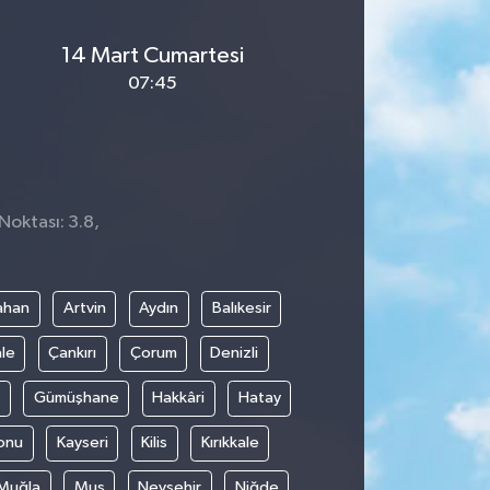
14 Mart Cumartesi
07:45
Noktası: 3.8,
ahan
Artvin
Aydın
Balıkesir
le
Çankırı
Çorum
Denizli
Gümüşhane
Hakkâri
Hatay
onu
Kayseri
Kilis
Kırıkkale
Muğla
Muş
Nevşehir
Niğde