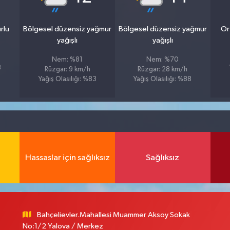
rlu
Bölgesel düzensiz yağmur
Bölgesel düzensiz yağmur
Or
yağışlı
yağışlı
Nem: %81
Nem: %70
8
Rüzgar: 9 km/h
Rüzgar: 28 km/h
Yağış Olasılığı: %83
Yağış Olasılığı: %88
Hassaslar için sağlıksız
Sağlıksız
Bahçelievler.Mahallesi Muammer Aksoy Sokak
No:1/2 Yalova / Merkez