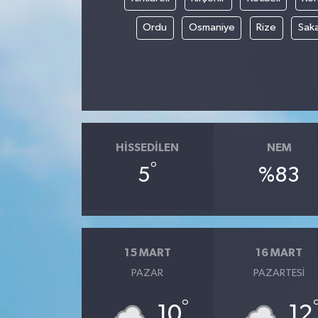
Ordu
Osmaniye
Rize
Sak
HISSEDILEN
NEM
°
5
%83
15 MART
16 MART
PAZAR
PAZARTESI
°
10
12