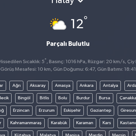
Hatay
°
12
Parçalı Bulutlu
°
ssedilen Sıcaklık: 5
, Basınç: 1016 hPa, Rüzgar: 20 km/s, Çiy 
Görüş Mesafesi: 10 km, Gün Doğumu: 6:47, Gün Batımı: 18:41
ar
Ağrı
Aksaray
Amasya
Ankara
Antalya
Ard
lecik
Bingöl
Bitlis
Bolu
Burdur
Bursa
Çanakka
ığ
Erzincan
Erzurum
Eskişehir
Gaziantep
Giresun
r
Kahramanmaraş
Karabük
Karaman
Kars
Kastam
nya
Kütahya
Malatya
Manisa
Mardin
Mersin