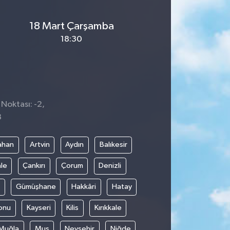
18 Mart Çarşamba
18:30
 Noktası: -2,
8
ahan
Artvin
Aydın
Balıkesir
le
Çankırı
Çorum
Denizli
Gümüşhane
Hakkâri
Hatay
onu
Kayseri
Kilis
Kırıkkale
Muğla
Muş
Nevşehir
Niğde