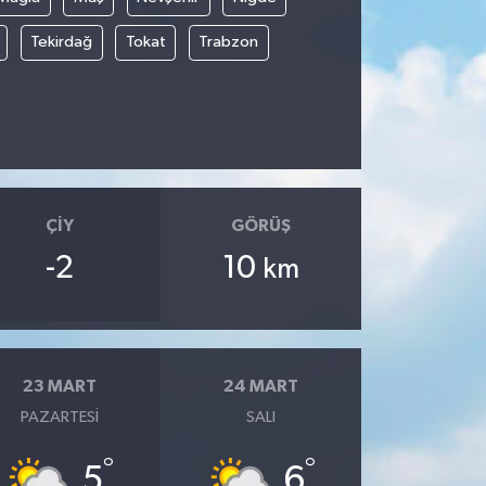
Tekirdağ
Tokat
Trabzon
ÇIY
GÖRÜŞ
-2
10
km
23 MART
24 MART
PAZARTESI
SALI
°
°
5
6