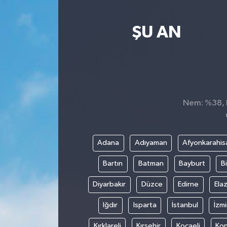
Yaşam
ŞU AN
Nem: %38, H
Adana
Adıyaman
Afyonkarahis
Bartın
Batman
Bayburt
Bi
Diyarbakır
Düzce
Edirne
Elaz
Iğdır
Isparta
İstanbul
İzmi
Kırklareli
Kırşehir
Kocaeli
Ko