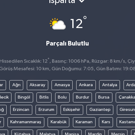
Isparta
°
12
Parçalı Bulutlu
°
issedilen Sıcaklık: 12
, Basınç: 1006 hPa, Rüzgar: 8 km/s, Çiy
Görüş Mesafesi: 10 km, Gün Doğumu: 7:05, Gün Batımı: 19:0
ar
Ağrı
Aksaray
Amasya
Ankara
Antalya
Ard
lecik
Bingöl
Bitlis
Bolu
Burdur
Bursa
Çanakka
ığ
Erzincan
Erzurum
Eskişehir
Gaziantep
Giresun
r
Kahramanmaraş
Karabük
Karaman
Kars
Kastam
nya
Kütahya
Malatya
Manisa
Mardin
Mersin