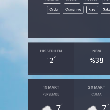
Ordu
Osmaniye
Rize
Sak
HISSEDILEN
NEM
°
12
%38
19 MART
20 MART
PERŞEMBE
CUMA
°
°
7
7