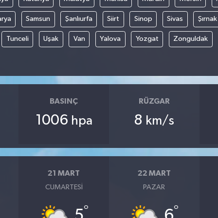
arya
Samsun
Şanlıurfa
Siirt
Sinop
Sivas
Şırnak
Tunceli
Uşak
Van
Yalova
Yozgat
Zonguldak
BASINÇ
RÜZGAR
1006
8
hpa
km/s
21 MART
22 MART
CUMARTESI
PAZAR
°
°
5
6