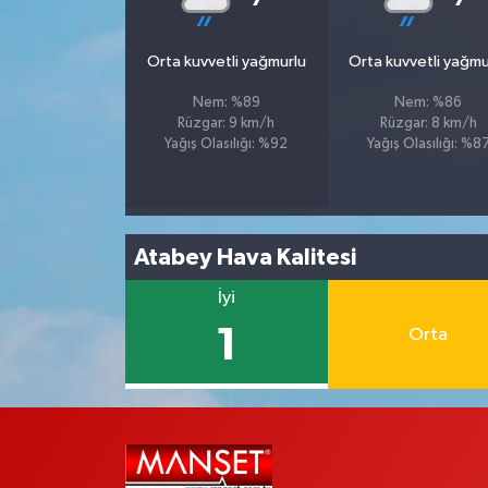
Orta kuvvetli yağmurlu
Orta kuvvetli yağmu
Nem: %89
Nem: %86
Rüzgar: 9 km/h
Rüzgar: 8 km/h
Yağış Olasılığı: %92
Yağış Olasılığı: %8
Atabey Hava Kalitesi
İyi
1
Orta