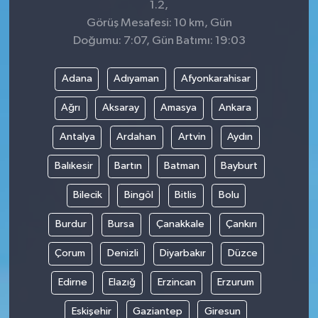
1.2,
Görüş Mesafesi: 10 km, Gün
Doğumu: 7:07, Gün Batımı: 19:03
Adana
Adıyaman
Afyonkarahisar
Ağrı
Aksaray
Amasya
Ankara
Antalya
Ardahan
Artvin
Aydın
Balıkesir
Bartın
Batman
Bayburt
Bilecik
Bingöl
Bitlis
Bolu
Burdur
Bursa
Çanakkale
Çankırı
Çorum
Denizli
Diyarbakır
Düzce
Edirne
Elazığ
Erzincan
Erzurum
Eskişehir
Gaziantep
Giresun