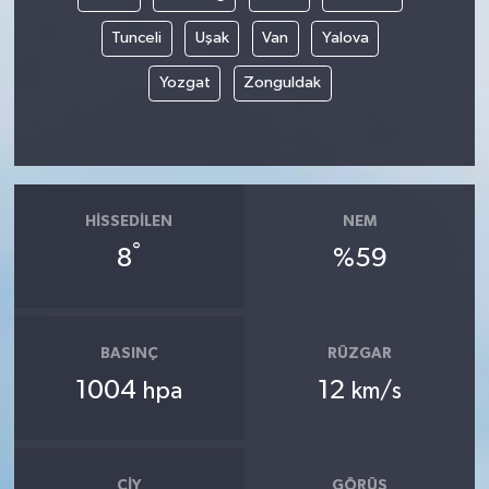
Tunceli
Uşak
Van
Yalova
Yozgat
Zonguldak
HISSEDILEN
NEM
°
8
%59
BASINÇ
RÜZGAR
1004
12
hpa
km/s
ÇIY
GÖRÜŞ