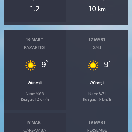
1.2
10
km
16 MART
17 MART
PAZARTESI
SALI
°
°
9
9
Güneşli
Güneşli
Nem: %66
Nem: %71
Rüzgar: 12 km/h
Rüzgar: 16 km/h
18 MART
19 MART
ÇARŞAMBA
PERŞEMBE