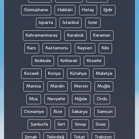
Gümüşhane
Hakkâri
Hatay
Iğdır
Isparta
İstanbul
İzmir
Kahramanmaraş
Karabük
Karaman
Kars
Kastamonu
Kayseri
Kilis
Kırıkkale
Kırklareli
Kırşehir
Kocaeli
Konya
Kütahya
Malatya
Manisa
Mardin
Mersin
Muğla
Muş
Nevşehir
Niğde
Ordu
Osmaniye
Rize
Sakarya
Samsun
Şanlıurfa
Siirt
Sinop
Sivas
Şırnak
Tekirdağ
Tokat
Trabzon