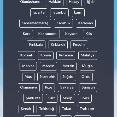
Gümüşhane
Hakkâri
Hatay
Iğdır
Isparta
İstanbul
İzmir
Kahramanmaraş
Karabük
Karaman
Kars
Kastamonu
Kayseri
Kilis
Kırıkkale
Kırklareli
Kırşehir
Kocaeli
Konya
Kütahya
Malatya
Manisa
Mardin
Mersin
Muğla
Muş
Nevşehir
Niğde
Ordu
Osmaniye
Rize
Sakarya
Samsun
Şanlıurfa
Siirt
Sinop
Sivas
Şırnak
Tekirdağ
Tokat
Trabzon