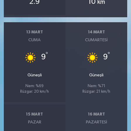
2.9
10
km
13 MART
14 MART
CUMA
CUMARTESI
°
°
9
9
Güneşli
Güneşli
Nem: %69
Nem: %71
Rüzgar: 20 km/h
Rüzgar: 21 km/h
15 MART
16 MART
PAZAR
PAZARTESI