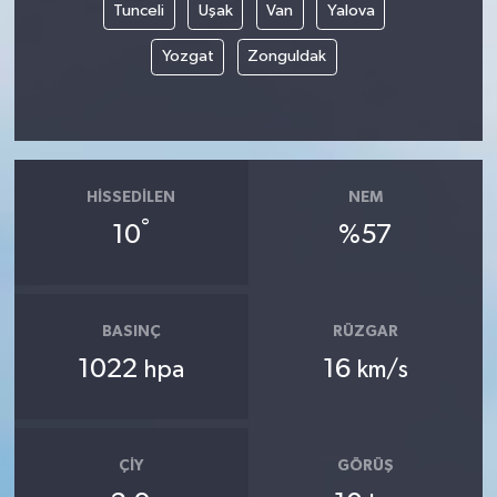
Tunceli
Uşak
Van
Yalova
Yozgat
Zonguldak
HISSEDILEN
NEM
°
10
%57
BASINÇ
RÜZGAR
1022
16
hpa
km/s
ÇIY
GÖRÜŞ