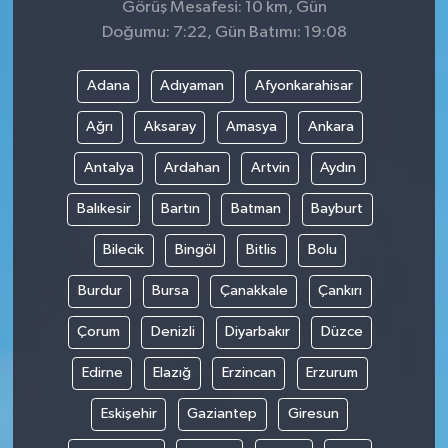
Görüş Mesafesi: 10 km, Gün
Doğumu: 7:22, Gün Batımı: 19:08
Adana
Adıyaman
Afyonkarahisar
Ağrı
Aksaray
Amasya
Ankara
Antalya
Ardahan
Artvin
Aydın
Balıkesir
Bartın
Batman
Bayburt
Bilecik
Bingöl
Bitlis
Bolu
Burdur
Bursa
Çanakkale
Çankırı
Çorum
Denizli
Diyarbakır
Düzce
Edirne
Elazığ
Erzincan
Erzurum
Eskişehir
Gaziantep
Giresun