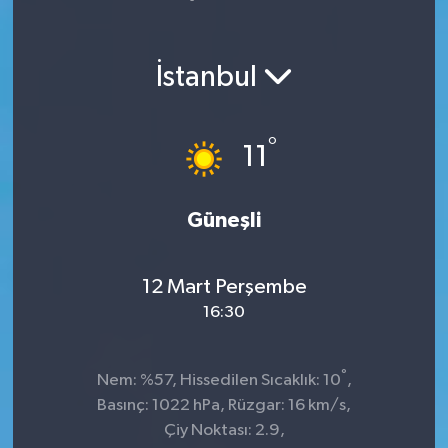
Yaşam
İstanbul
°
11
Güneşli
12 Mart Perşembe
16:30
°
Nem: %57, Hissedilen Sıcaklık: 10
,
Basınç: 1022 hPa, Rüzgar: 16 km/s,
Çiy Noktası: 2.9,