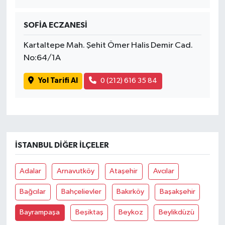
SOFİA ECZANESİ
Kartaltepe Mah. Şehit Ömer Halis Demir Cad.
No:64/1A
Yol Tarifi Al
0 (212) 616 35 84
İSTANBUL DIĞER İLÇELER
Adalar
Arnavutköy
Ataşehir
Avcılar
Bağcılar
Bahçelievler
Bakırköy
Başakşehir
Bayrampaşa
Beşiktaş
Beykoz
Beylikdüzü