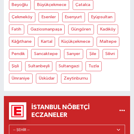
Beyoğlu
Büyükçekmece
Çatalca
Çekmeköy
Esenler
Esenyurt
Eyüpsultan
Fatih
Gaziosmanpaşa
Güngören
Kadıköy
Kâğıthane
Kartal
Küçükçekmece
Maltepe
Pendik
Sancaktepe
Sarıyer
Şile
Silivri
Şişli
Sultanbeyli
Sultangazi
Tuzla
Ümraniye
Üsküdar
Zeytinburnu
İSTANBUL NÖBETÇI
ECZANELER