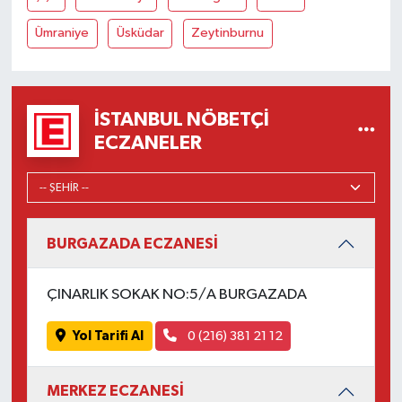
Ümraniye
Üsküdar
Zeytinburnu
İSTANBUL NÖBETÇI
ECZANELER
BURGAZADA ECZANESİ
ÇINARLIK SOKAK NO:5/A BURGAZADA
Yol Tarifi Al
0 (216) 381 21 12
MERKEZ ECZANESİ