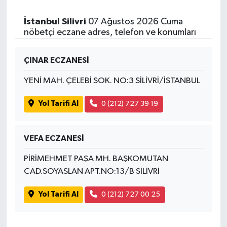
İstanbul Silivri
07 Ağustos 2026 Cuma
nöbetçi eczane adres, telefon ve konumları
ÇINAR ECZANESİ
YENİ MAH. ÇELEBİ SOK. NO:3 SİLİVRİ/İSTANBUL
Yol Tarifi Al
0 (212) 727 39 19
VEFA ECZANESİ
PİRİMEHMET PAŞA MH. BAŞKOMUTAN
CAD.SOYASLAN APT.NO:13/B SİLİVRİ
Yol Tarifi Al
0 (212) 727 00 25