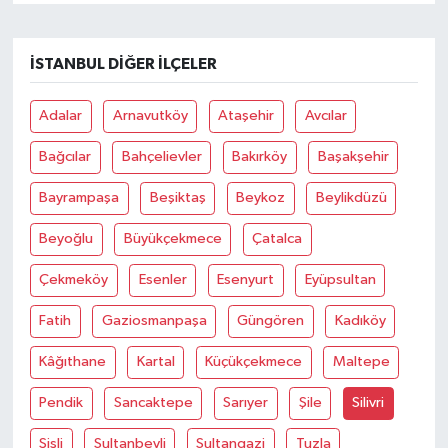
İSTANBUL DIĞER İLÇELER
Adalar
Arnavutköy
Ataşehir
Avcılar
Bağcılar
Bahçelievler
Bakırköy
Başakşehir
Bayrampaşa
Beşiktaş
Beykoz
Beylikdüzü
Beyoğlu
Büyükçekmece
Çatalca
Çekmeköy
Esenler
Esenyurt
Eyüpsultan
Fatih
Gaziosmanpaşa
Güngören
Kadıköy
Kâğıthane
Kartal
Küçükçekmece
Maltepe
Pendik
Sancaktepe
Sarıyer
Şile
Silivri
Şişli
Sultanbeyli
Sultangazi
Tuzla