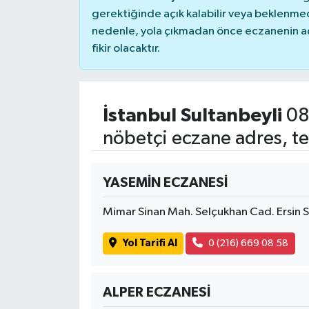
gerektiğinde açık kalabilir veya beklenme
nedenle, yola çıkmadan önce eczanenin açık
fikir olacaktır.
İstanbul Sultanbeyli
08
nöbetçi eczane adres, te
YASEMİN ECZANESİ
Mimar Sinan Mah. Selçukhan Cad. Ersin S
Yol Tarifi Al
0 (216) 669 08 58
ALPER ECZANESİ