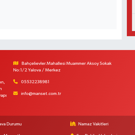
Bahçelievler.Mahallesi Muammer Aksoy Sokak
No:1/2 Yalova / Merkez
05532238981
en,
n
info@manset.com.tr
yapı
ava Durumu
Namaz Vakitleri