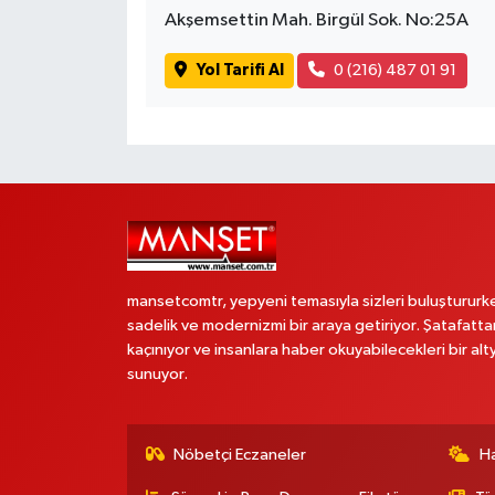
Akşemsettin Mah. Birgül Sok. No:25A
Yol Tarifi Al
0 (216) 487 01 91
mansetcomtr, yepyeni temasıyla sizleri buluştururk
sadelik ve modernizmi bir araya getiriyor. Şatafatta
kaçınıyor ve insanlara haber okuyabilecekleri bir alt
sunuyor.
Nöbetçi Eczaneler
H