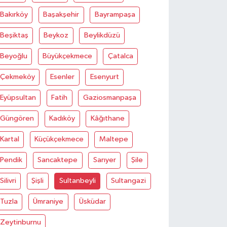
Bakırköy
Başakşehir
Bayrampaşa
Beşiktaş
Beykoz
Beylikdüzü
Beyoğlu
Büyükçekmece
Çatalca
Çekmeköy
Esenler
Esenyurt
Eyüpsultan
Fatih
Gaziosmanpaşa
Güngören
Kadıköy
Kâğıthane
Kartal
Küçükçekmece
Maltepe
Pendik
Sancaktepe
Sarıyer
Şile
Silivri
Şişli
Sultanbeyli
Sultangazi
Tuzla
Ümraniye
Üsküdar
Zeytinburnu