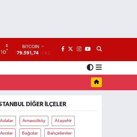
BITCOIN
°
10
79.591,74
-1.82
DOLAR
45,43620
0.02
EURO
53,38690
0.19
STERLİN
61,60380
0.18
G.ALTIN
İSTANBUL DIĞER İLÇELER
6862,09000
0.19
BİST100
14.598,00
0
Adalar
Arnavutköy
Ataşehir
Avcılar
Bağcılar
Bahçelievler