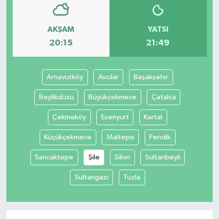
AKŞAM
YATSI
20:15
21:49
Arnavutköy
Avcılar
Başakşehir
Beylikdüzü
Büyükçekmece
Çatalca
Çekmeköy
Esenyurt
Kartal
Küçükçekmece
Maltepe
Pendik
Sancaktepe
Şile
Silivri
Sultanbeyli
Sultangazi
Tuzla