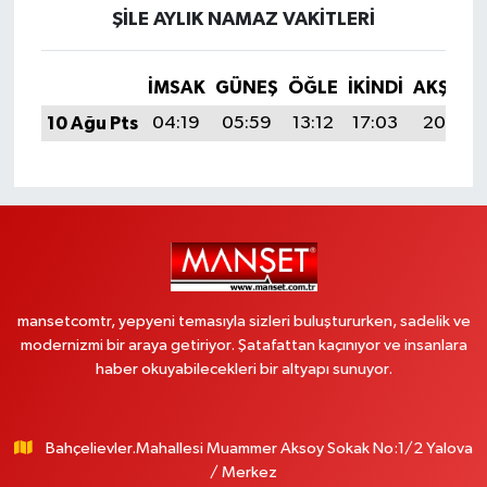
ŞILE AYLIK NAMAZ VAKITLERI
İMSAK
GÜNEŞ
ÖĞLE
İKINDI
AKŞAM
10 Ağu Pts
04:19
05:59
13:12
17:03
20:15
mansetcomtr, yepyeni temasıyla sizleri buluştururken, sadelik ve
modernizmi bir araya getiriyor. Şatafattan kaçınıyor ve insanlara
haber okuyabilecekleri bir altyapı sunuyor.
Bahçelievler.Mahallesi Muammer Aksoy Sokak No:1/2 Yalova
/ Merkez