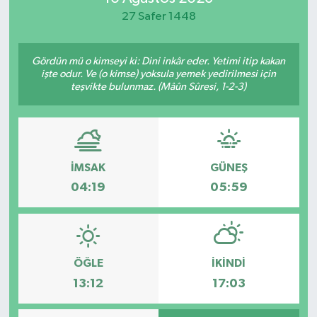
27 Safer 1448
Yaşam
Gördün mü o kimseyi ki: Dini inkâr eder. Yetimi itip kakan
işte odur. Ve (o kimse) yoksula yemek yedirilmesi için
teşvikte bulunmaz. (Mâûn Sûresi, 1-2-3)
İMSAK
GÜNEŞ
04:19
05:59
ÖĞLE
İKINDI
13:12
17:03