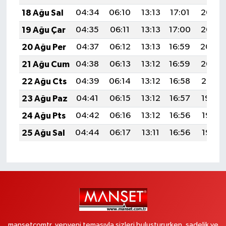
18 Ağu Sal
04:34
06:10
13:13
17:01
20:07
19 Ağu Çar
04:35
06:11
13:13
17:00
20:05
20 Ağu Per
04:37
06:12
13:13
16:59
20:04
21 Ağu Cum
04:38
06:13
13:12
16:59
20:02
22 Ağu Cts
04:39
06:14
13:12
16:58
20:01
23 Ağu Paz
04:41
06:15
13:12
16:57
19:59
24 Ağu Pts
04:42
06:16
13:12
16:56
19:58
25 Ağu Sal
04:44
06:17
13:11
16:56
19:56
mansetcomtr, yepyeni temasıyla sizleri buluştururken, sadelik ve