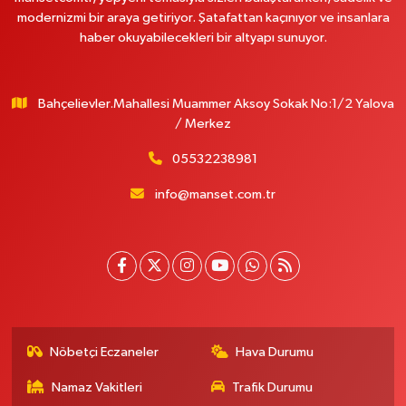
modernizmi bir araya getiriyor. Şatafattan kaçınıyor ve insanlara
haber okuyabilecekleri bir altyapı sunuyor.
Bahçelievler.Mahallesi Muammer Aksoy Sokak No:1/2 Yalova
/ Merkez
05532238981
info@manset.com.tr
Nöbetçi Eczaneler
Hava Durumu
Namaz Vakitleri
Trafik Durumu