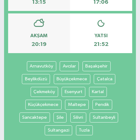
13:15
17:06
AKŞAM
YATSI
20:19
21:52
Arnavutköy
Avcılar
Başakşehir
Beylikdüzü
Büyükçekmece
Çatalca
Çekmeköy
Esenyurt
Kartal
Küçükçekmece
Maltepe
Pendik
Sancaktepe
Şile
Silivri
Sultanbeyli
Sultangazi
Tuzla