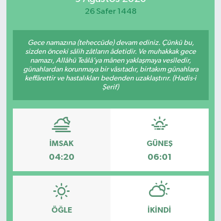
26 Safer 1448
Yaşam
Gece namazına (teheccüde) devam ediniz. Çünkü bu,
sizden önceki sâlih zâtların âdetidir. Ve muhakkak gece
namazı, Allâhü Teâlâ’ya mânen yaklaşmaya vesîledir,
günahlardan korunmaya bir vâsıtadır, birtakım günahlara
keffârettir ve hastalıkları bedenden uzaklaştırır. (Hadis-i
Şerif)
İMSAK
GÜNEŞ
04:20
06:01
ÖĞLE
İKINDI