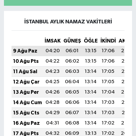
İSTANBUL AYLIK NAMAZ VAKITLERI
İMSAK
GÜNEŞ
ÖĞLE
İKINDI
AKŞA
9 Ağu Paz
04:20
06:01
13:15
17:06
20:19
10 Ağu Pts
04:22
06:02
13:15
17:06
20:18
11 Ağu Sal
04:23
06:03
13:14
17:05
20:16
12 Ağu Çar
04:25
06:04
13:14
17:05
20:15
13 Ağu Per
04:26
06:05
13:14
17:04
20:14
14 Ağu Cum
04:28
06:06
13:14
17:03
20:12
15 Ağu Cts
04:29
06:07
13:14
17:03
20:11
16 Ağu Paz
04:31
06:08
13:14
17:02
20:10
17 Ağu Pts
04:32
06:09
13:13
17:02
20:08