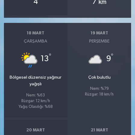
4
7
km
18 MART
19 MART
ÇARŞAMBA
PERŞEMBE
°
°
13
9
Bölgesel düzensiz yağmur
Çok bulutlu
yağışlı
Nem: %79
Rüzgar: 18 km/h
Nem: %63
Rüzgar: 12 km/h
Yağış Olasılığı: %68
20 MART
21 MART