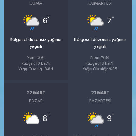
CUMA
CUMARTESI
°
°
6
7
Bölgesel düzensiz yağmur
Bölgesel düzensiz yağmur
yağışlı
yağışlı
Nem: %91
Nem: %84
Rüzgar: 19 km/h
Rüzgar: 19 km/h
Yağış Olasılığı: %84
Yağış Olasılığı: %85
22 MART
23 MART
PAZAR
PAZARTESI
°
°
8
9