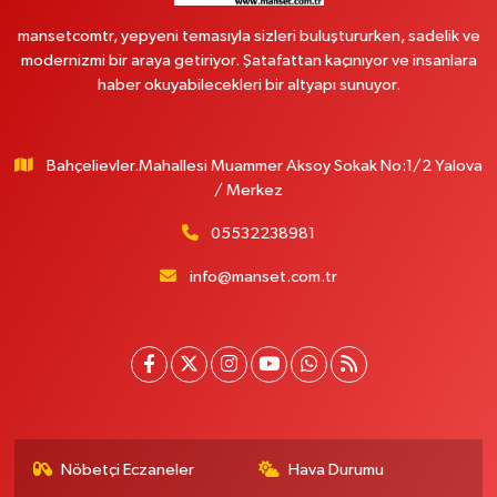
mansetcomtr, yepyeni temasıyla sizleri buluştururken, sadelik ve
modernizmi bir araya getiriyor. Şatafattan kaçınıyor ve insanlara
haber okuyabilecekleri bir altyapı sunuyor.
Bahçelievler.Mahallesi Muammer Aksoy Sokak No:1/2 Yalova
/ Merkez
05532238981
info@manset.com.tr
Nöbetçi Eczaneler
Hava Durumu