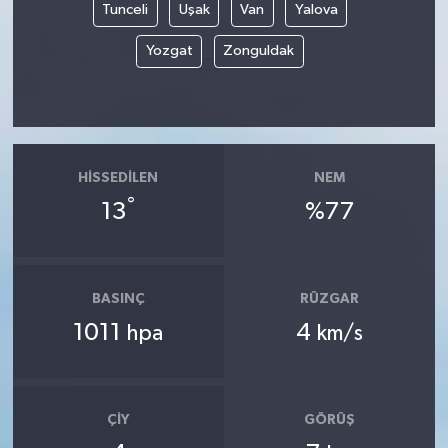
Tunceli
Uşak
Van
Yalova
Yozgat
Zonguldak
HISSEDILEN
NEM
°
13
%77
BASINÇ
RÜZGAR
1011
4
hpa
km/s
ÇIY
GÖRÜŞ