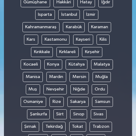
Gümüşhane
Hakkâri
Hatay
Iğdır
Isparta
İstanbul
İzmir
Kahramanmaraş
Karabük
Karaman
Kars
Kastamonu
Kayseri
Kilis
Kırıkkale
Kırklareli
Kırşehir
Kocaeli
Konya
Kütahya
Malatya
Manisa
Mardin
Mersin
Muğla
Muş
Nevşehir
Niğde
Ordu
Osmaniye
Rize
Sakarya
Samsun
Şanlıurfa
Siirt
Sinop
Sivas
Şırnak
Tekirdağ
Tokat
Trabzon