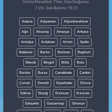
Görüş Mesafesi: 7 km, Gün Doğumu:
7:20, Gün Batımı: 19:21
Adana
Adıyaman
Afyonkarahisar
Ağrı
Aksaray
Amasya
Ankara
Antalya
Ardahan
Artvin
Aydın
Balıkesir
Bartın
Batman
Bayburt
Bilecik
Bingöl
Bitlis
Bolu
Burdur
Bursa
Çanakkale
Çankırı
Çorum
Denizli
Diyarbakır
Düzce
Edirne
Elazığ
Erzincan
Erzurum
Eskişehir
Gaziantep
Giresun