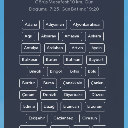
Görüş Mesafesi: 10 km, Gün
Doğumu: 7:25, Gün Batımı: 19:20
Adana
Adıyaman
Afyonkarahisar
Ağrı
Aksaray
Amasya
Ankara
Antalya
Ardahan
Artvin
Aydın
Balıkesir
Bartın
Batman
Bayburt
Bilecik
Bingöl
Bitlis
Bolu
Burdur
Bursa
Çanakkale
Çankırı
Çorum
Denizli
Diyarbakır
Düzce
Edirne
Elazığ
Erzincan
Erzurum
Eskişehir
Gaziantep
Giresun