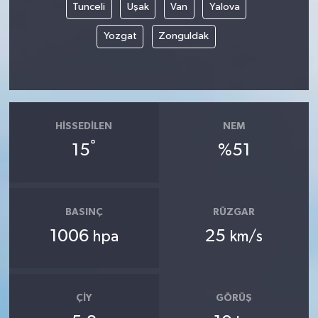
Tunceli
Uşak
Van
Yalova
Yozgat
Zonguldak
HISSEDILEN
NEM
°
15
%51
BASINÇ
RÜZGAR
1006
25
hpa
km/s
ÇIY
GÖRÜŞ