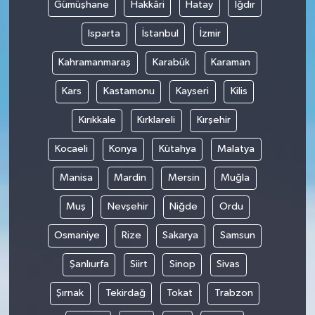
Gümüşhane
Hakkâri
Hatay
Iğdır
Isparta
İstanbul
İzmir
Kahramanmaraş
Karabük
Karaman
Kars
Kastamonu
Kayseri
Kilis
Kırıkkale
Kırklareli
Kırşehir
Kocaeli
Konya
Kütahya
Malatya
Manisa
Mardin
Mersin
Muğla
Muş
Nevşehir
Niğde
Ordu
Osmaniye
Rize
Sakarya
Samsun
Şanlıurfa
Siirt
Sinop
Sivas
Şırnak
Tekirdağ
Tokat
Trabzon