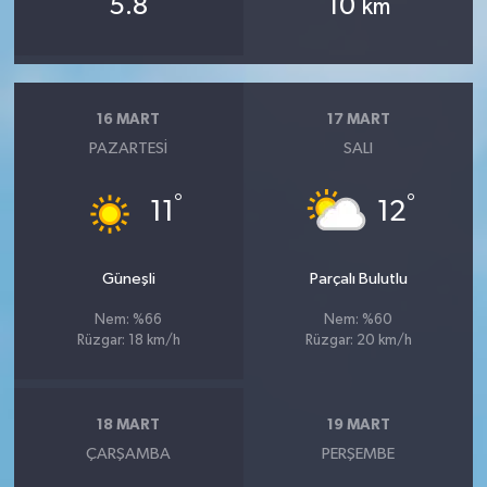
5.8
10
km
16 MART
17 MART
PAZARTESI
SALI
°
°
11
12
Güneşli
Parçalı Bulutlu
Nem: %66
Nem: %60
Rüzgar: 18 km/h
Rüzgar: 20 km/h
18 MART
19 MART
ÇARŞAMBA
PERŞEMBE