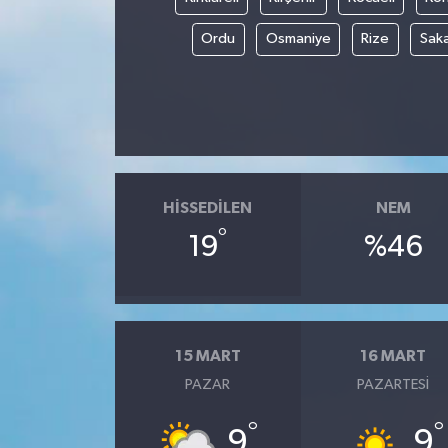
Ordu
Osmaniye
Rize
Sak
HISSEDILEN
NEM
°
19
%46
15 MART
16 MART
PAZAR
PAZARTESI
°
°
9
9