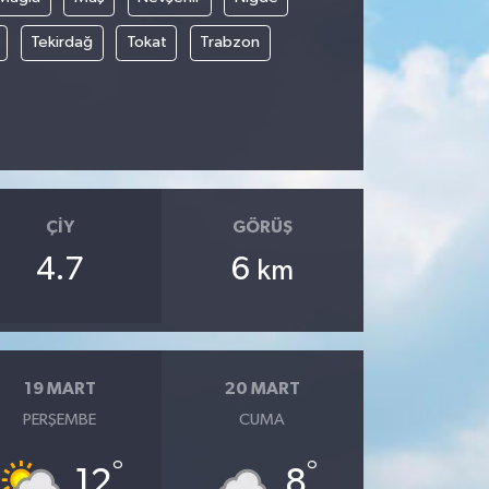
Tekirdağ
Tokat
Trabzon
ÇIY
GÖRÜŞ
4.7
6
km
19 MART
20 MART
PERŞEMBE
CUMA
°
°
12
8