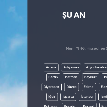
Yaşam
ŞU AN
Nem: %46, Hissedilen Sı
Adana
Adıyaman
Afyonkarahis
Bartın
Batman
Bayburt
Bi
Diyarbakır
Düzce
Edirne
Elaz
Iğdır
Isparta
İstanbul
İzmi
Kırklareli
Kırşehir
Kocaeli
Ko