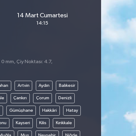
14 Mart Cumartesi
14:15
 0 mm, Çiy Noktası: 4.7,
ahan
Artvin
Aydın
Balıkesir
le
Çankırı
Çorum
Denizli
Gümüşhane
Hakkâri
Hatay
onu
Kayseri
Kilis
Kırıkkale
Muğla
Muş
Nevşehir
Niğde