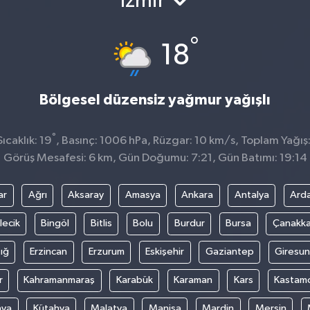
İzmir
°
18
Bölgesel düzensiz yağmur yağışlı
°
caklık: 19
, Basınç: 1006 hPa, Rüzgar: 10 km/s, Toplam Yağış:
Görüş Mesafesi: 6 km, Gün Doğumu: 7:21, Gün Batımı: 19:14
ar
Ağrı
Aksaray
Amasya
Ankara
Antalya
Ard
lecik
Bingöl
Bitlis
Bolu
Burdur
Bursa
Çanakka
ığ
Erzincan
Erzurum
Eskişehir
Gaziantep
Giresun
r
Kahramanmaraş
Karabük
Karaman
Kars
Kastam
nya
Kütahya
Malatya
Manisa
Mardin
Mersin