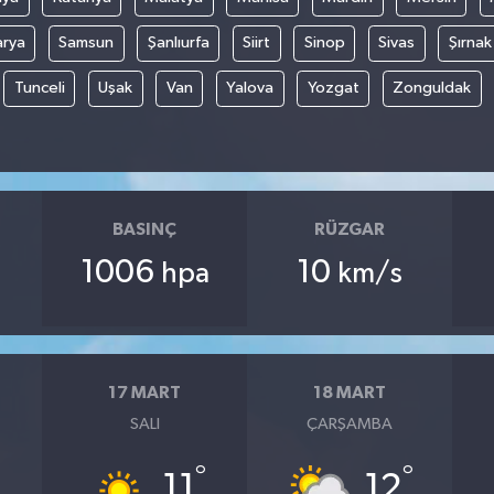
arya
Samsun
Şanlıurfa
Siirt
Sinop
Sivas
Şırnak
Tunceli
Uşak
Van
Yalova
Yozgat
Zonguldak
BASINÇ
RÜZGAR
1006
10
hpa
km/s
17 MART
18 MART
SALI
ÇARŞAMBA
°
°
11
12