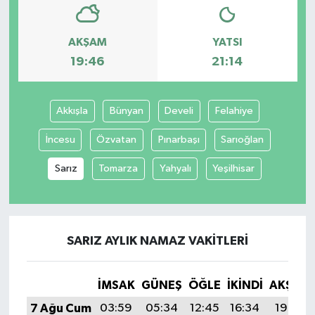
AKŞAM
YATSI
19:46
21:14
Akkışla
Bünyan
Develi
Felahiye
İncesu
Özvatan
Pınarbaşı
Sarıoğlan
Sarız
Tomarza
Yahyalı
Yeşilhisar
SARIZ AYLIK NAMAZ VAKITLERI
İMSAK
GÜNEŞ
ÖĞLE
İKINDI
AKŞAM
7 Ağu Cum
03:59
05:34
12:45
16:34
19:46