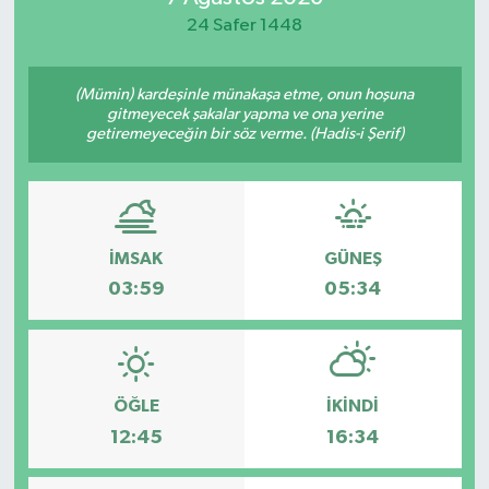
24 Safer 1448
Yaşam
(Mümin) kardeşinle münakaşa etme, onun hoşuna
gitmeyecek şakalar yapma ve ona yerine
getiremeyeceğin bir söz verme. (Hadis-i Şerif)
İMSAK
GÜNEŞ
03:59
05:34
ÖĞLE
İKINDI
12:45
16:34