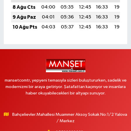
8 Ağu Cts
04:00
05:35
12:45
16:33
19:45
9 Ağu Paz
04:01
05:36
12:45
16:33
19:44
10 Ağu Pts
04:03
05:37
12:45
16:33
19:42
mansetcomtr, yepyeni temasıyla sizleri buluştururken, sadelik ve
modernizmi bir araya getiriyor. Şatafattan kaçınıyor ve insanlara
haber okuyabilecekleri bir altyapı sunuyor.
Bahçelievler.Mahallesi Muammer Aksoy Sokak No:1/2 Yalova
/ Merkez