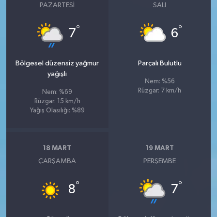
PAZARTESI
SALI
°
°
7
6
Bölgesel düzensiz yağmur
Parçalı Bulutlu
yağışlı
Nem: %56
Rüzgar: 7 km/h
Nem: %69
Rüzgar: 15 km/h
Yağış Olasılığı: %89
18 MART
19 MART
ÇARŞAMBA
PERŞEMBE
°
°
8
7