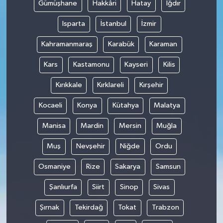
Gümüşhane
Hakkâri
Hatay
Iğdır
Isparta
İstanbul
İzmir
Kahramanmaraş
Karabük
Karaman
Kars
Kastamonu
Kayseri
Kilis
Kırıkkale
Kırklareli
Kırşehir
Kocaeli
Konya
Kütahya
Malatya
Manisa
Mardin
Mersin
Muğla
Muş
Nevşehir
Niğde
Ordu
Osmaniye
Rize
Sakarya
Samsun
Şanlıurfa
Siirt
Sinop
Sivas
Şırnak
Tekirdağ
Tokat
Trabzon