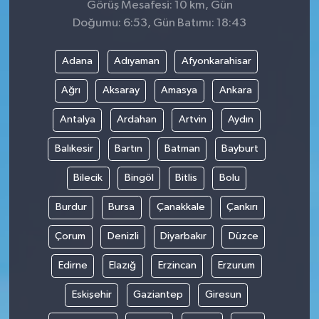
Görüş Mesafesi: 10 km, Gün
Doğumu: 6:53, Gün Batımı: 18:43
Adana
Adıyaman
Afyonkarahisar
Ağrı
Aksaray
Amasya
Ankara
Antalya
Ardahan
Artvin
Aydın
Balıkesir
Bartın
Batman
Bayburt
Bilecik
Bingöl
Bitlis
Bolu
Burdur
Bursa
Çanakkale
Çankırı
Çorum
Denizli
Diyarbakır
Düzce
Edirne
Elazığ
Erzincan
Erzurum
Eskişehir
Gaziantep
Giresun