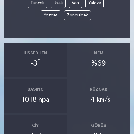
Tunceli
Uşak
Van
Yalova
Yozgat
Zonguldak
HISSEDILEN
NEM
°
-3
%69
BASINÇ
RÜZGAR
1018
14
hpa
km/s
ÇIY
GÖRÜŞ