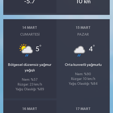
-5.7
10
km
14 MART
15 MART
CUMARTESI
PAZAR
°
°
5
4
Bölgesel düzensiz yağmur
Orta kuvvetli yağmurlu
yağışlı
Nem: %90
Rüzgar: 10 km/h
Nem: %57
Yağış Olasılığı: %84
Rüzgar: 23 km/h
Yağış Olasılığı: %89
16 MART
17 MART