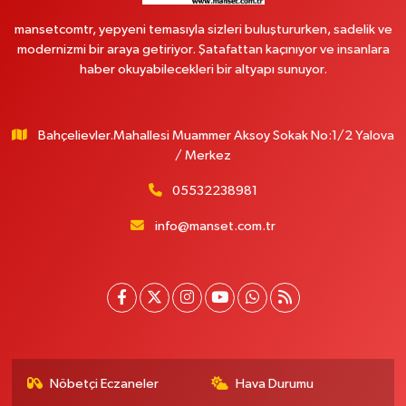
mansetcomtr, yepyeni temasıyla sizleri buluştururken, sadelik ve
modernizmi bir araya getiriyor. Şatafattan kaçınıyor ve insanlara
haber okuyabilecekleri bir altyapı sunuyor.
Bahçelievler.Mahallesi Muammer Aksoy Sokak No:1/2 Yalova
/ Merkez
05532238981
info@manset.com.tr
Nöbetçi Eczaneler
Hava Durumu