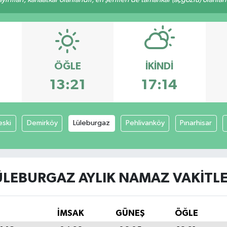
ÖĞLE
İKINDI
13:21
17:14
ski
Demirköy
Lüleburgaz
Pehlivanköy
Pınarhisar
ÜLEBURGAZ AYLIK NAMAZ VAKITLE
İMSAK
GÜNEŞ
ÖĞLE