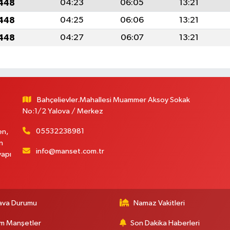
1448
04:23
06:05
13:21
1448
04:25
06:06
13:21
1448
04:27
06:07
13:21
Bahçelievler.Mahallesi Muammer Aksoy Sokak
No:1/2 Yalova / Merkez
05532238981
en,
n
info@manset.com.tr
yapı
ava Durumu
Namaz Vakitleri
m Manşetler
Son Dakika Haberleri