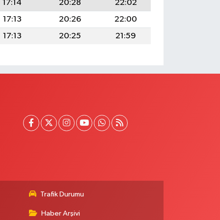
17:14
20:28
22:02
17:13
20:26
22:00
17:13
20:25
21:59
Trafik Durumu
Haber Arşivi