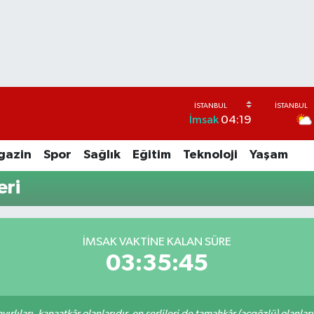
İmsak
04:19
gazin
Spor
Sağlık
Eğitim
Teknoloji
Yaşam
eri
İMSAK VAKTİNE KALAN SÜRE
03:35:45
rlıları, kanaatkâr olanlarıdır, en şerlileri de tamahkâr (açgözlü) olanlarıd