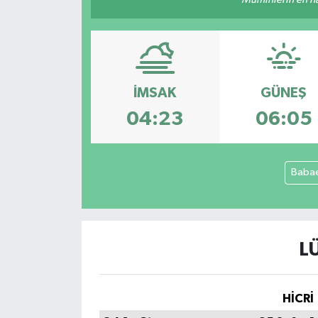
Yaşam
İMSAK
GÜNEŞ
04:23
06:05
Babae
L
HİCRİ