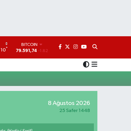
BITCOIN
°
10
79.591,74
-1.82
DOLAR
45,43620
0.02
EURO
53,38690
0.19
STERLİN
61,60380
0.18
G.ALTIN
6862,09000
0.19
8 Ağustos 2026
BİST100
25 Safer 1448
14.598,00
0
ır. (Hadis-i Şerif)