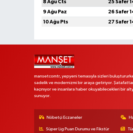
8 Ağu Cts
25 Safer 
9 Ağu Paz
26 Safer 
10 Ağu Pts
27 Safer 
mansetcomtr, yepyeni temasıyla sizleri buluştururk
sadelik ve modernizmi bir araya getiriyor. Şatafatta
kaçınıyor ve insanlara haber okuyabilecekleri bir alt
sunuyor.
Nöbetçi Eczaneler
H
Süper Lig Puan Durumu ve Fikstür
Tü