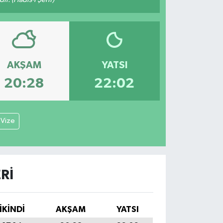
AKŞAM
YATSI
20:28
22:02
Vize
RI
İKINDI
AKŞAM
YATSI