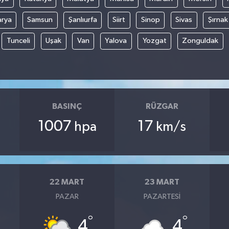
arya
Samsun
Şanlıurfa
Siirt
Sinop
Sivas
Şırnak
Tunceli
Uşak
Van
Yalova
Yozgat
Zonguldak
BASINÇ
RÜZGAR
1007
17
hpa
km/s
22 MART
23 MART
PAZAR
PAZARTESI
°
°
4
4