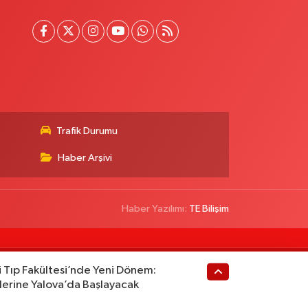
Trafik Durumu
Haber Arşivi
Haber Yazılımı:
TE Bilişim
i Tıp Fakültesi’nde Yeni Dönem:
lerine Yalova’da Başlayacak