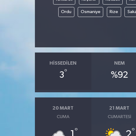
Ordu
Osmaniye
Rize
Sak
HISSEDILEN
NEM
°
3
%92
20 MART
21 MART
CUMA
CUMARTESI
°
°
1
2