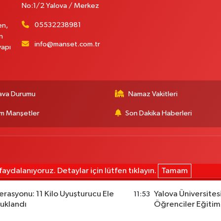
No:1/2 Yalova / Merkez
05532238981
en,
n
info@manset.com.tr
yapı
ava Durumu
Namaz Vakitleri
m Manşetler
Son Dakika Haberleri
aydalanıyoruz. Detaylar için lütfen tıklayın.
Tamam
rasyonu: 11 Kilo Uyuşturucu Ele
Yalova Üniversites
11:53
tuklandı
Öğrenciler Eğitim