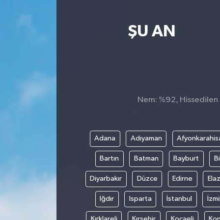
Yaşam
ŞU AN
Nem: %92, Hissedilen S
Adana
Adıyaman
Afyonkarahis
Bartın
Batman
Bayburt
Bi
Diyarbakır
Düzce
Edirne
Elaz
Iğdır
Isparta
İstanbul
İzmi
Kırklareli
Kırşehir
Kocaeli
Ko