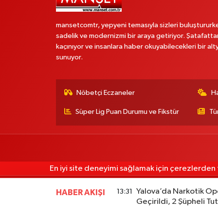
mansetcomtr, yepyeni temasıyla sizleri buluştururk
sadelik ve modernizmi bir araya getiriyor. Şatafatta
kaçınıyor ve insanlara haber okuyabilecekleri bir alt
sunuyor.
Nöbetçi Eczaneler
H
Süper Lig Puan Durumu ve Fikstür
Tü
En iyi site deneyimi sağlamak için çerezlerden f
Yalova’da Narkotik Ope
13:31
HABER AKIŞI
Geçirildi, 2 Şüpheli Tu