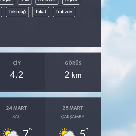
Tekirdağ
Tokat
Trabzon
ÇIY
GÖRÜŞ
4.2
2
km
24 MART
25 MART
SALI
ÇARŞAMBA
°
°
7
5