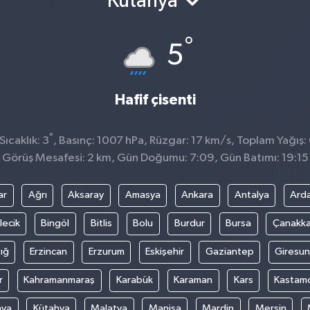
Kütahya
°
5
Hafif çisenti
°
ıcaklık: 3
, Basınç: 1007 hPa, Rüzgar: 17 km/s, Toplam Yağış:
Görüş Mesafesi: 2 km, Gün Doğumu: 7:09, Gün Batımı: 19:15
ar
Ağrı
Aksaray
Amasya
Ankara
Antalya
Ard
lecik
Bingöl
Bitlis
Bolu
Burdur
Bursa
Çanakka
ığ
Erzincan
Erzurum
Eskişehir
Gaziantep
Giresun
r
Kahramanmaraş
Karabük
Karaman
Kars
Kastam
nya
Kütahya
Malatya
Manisa
Mardin
Mersin