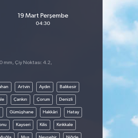
19 Mart Perşembe
04:30
 0 mm, Çiy Noktası: 4.2,
ahan
Artvin
Aydın
Balıkesir
le
Çankırı
Çorum
Denizli
Gümüşhane
Hakkâri
Hatay
onu
Kayseri
Kilis
Kırıkkale
Muğla
Muş
Nevşehir
Niğde