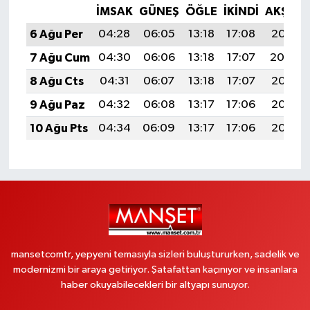
İMSAK
GÜNEŞ
ÖĞLE
İKINDI
AKŞAM
6 Ağu Per
04:28
06:05
13:18
17:08
20:21
7 Ağu Cum
04:30
06:06
13:18
17:07
20:20
8 Ağu Cts
04:31
06:07
13:18
17:07
20:18
9 Ağu Paz
04:32
06:08
13:17
17:06
20:17
10 Ağu Pts
04:34
06:09
13:17
17:06
20:16
mansetcomtr, yepyeni temasıyla sizleri buluştururken, sadelik ve
modernizmi bir araya getiriyor. Şatafattan kaçınıyor ve insanlara
haber okuyabilecekleri bir altyapı sunuyor.