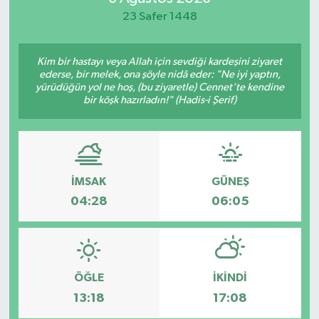
23 Safer 1448
Yaşam
Kim bir hastayı veya Allah için sevdiği kardeşini ziyaret
ederse, bir melek, ona şöyle nidâ eder: "Ne iyi yaptın,
yürüdüğün yol ne hoş, (bu ziyaretle) Cennet’te kendine
bir köşk hazırladın!" (Hadis-i Şerif)
İMSAK
GÜNEŞ
04:28
06:05
ÖĞLE
İKINDI
13:18
17:08