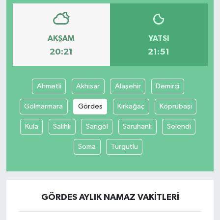
AKŞAM
YATSI
20:21
21:51
Ahmetli
Akhisar
Alaşehir
Demirci
Gölmarmara
Gördes
Kırkağaç
Köprübaşı
Kula
Salihli
Sarıgöl
Saruhanlı
Selendi
Soma
Turgutlu
GÖRDES AYLIK NAMAZ VAKITLERI