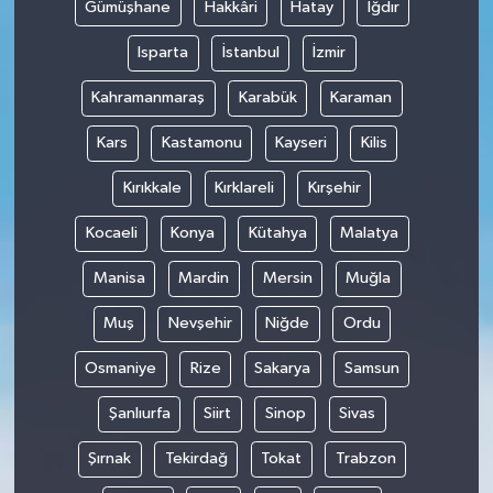
Gümüşhane
Hakkâri
Hatay
Iğdır
Isparta
İstanbul
İzmir
Kahramanmaraş
Karabük
Karaman
Kars
Kastamonu
Kayseri
Kilis
Kırıkkale
Kırklareli
Kırşehir
Kocaeli
Konya
Kütahya
Malatya
Manisa
Mardin
Mersin
Muğla
Muş
Nevşehir
Niğde
Ordu
Osmaniye
Rize
Sakarya
Samsun
Şanlıurfa
Siirt
Sinop
Sivas
Şırnak
Tekirdağ
Tokat
Trabzon