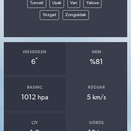
Tunceli
Uşak
Van
Yalova
Yozgat
Zonguldak
HISSEDILEN
NEM
°
6
%81
BASINÇ
RÜZGAR
1012
5
hpa
km/s
ÇIY
GÖRÜŞ