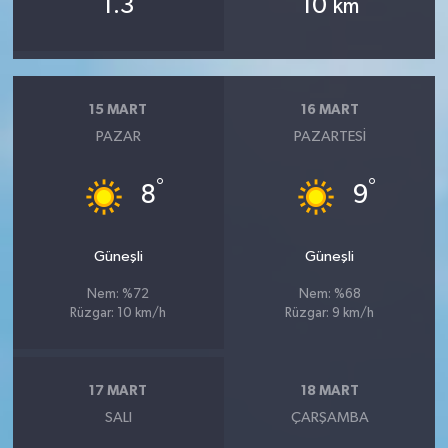
1.3
10
km
15 MART
16 MART
PAZAR
PAZARTESI
°
°
8
9
Güneşli
Güneşli
Nem: %72
Nem: %68
Rüzgar: 10 km/h
Rüzgar: 9 km/h
17 MART
18 MART
SALI
ÇARŞAMBA