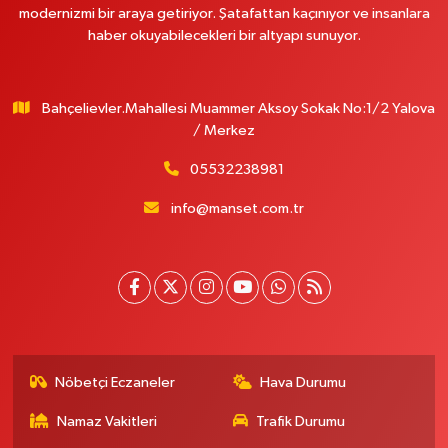
modernizmi bir araya getiriyor. Şatafattan kaçınıyor ve insanlara
haber okuyabilecekleri bir altyapı sunuyor.
Bahçelievler.Mahallesi Muammer Aksoy Sokak No:1/2 Yalova
/ Merkez
05532238981
info@manset.com.tr
Nöbetçi Eczaneler
Hava Durumu
Namaz Vakitleri
Trafik Durumu