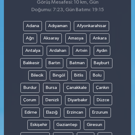
Görüş Mesafesi: 10 km, Gün
Doğumu: 7:23, Gün Batımı: 19:15
Adana
Adıyaman
Afyonkarahisar
Ağrı
Aksaray
Amasya
Ankara
Antalya
Ardahan
Artvin
Aydın
Balıkesir
Bartın
Batman
Bayburt
Bilecik
Bingöl
Bitlis
Bolu
Burdur
Bursa
Çanakkale
Çankırı
Çorum
Denizli
Diyarbakır
Düzce
Edirne
Elazığ
Erzincan
Erzurum
Eskişehir
Gaziantep
Giresun