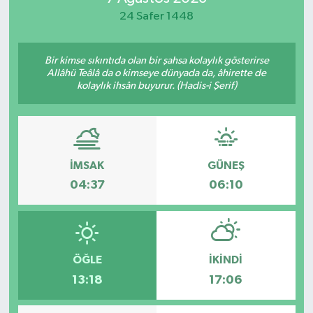
24 Safer 1448
Yaşam
Bir kimse sıkıntıda olan bir şahsa kolaylık gösterirse
Allâhü Teâlâ da o kimseye dünyada da, âhirette de
kolaylık ihsân buyurur. (Hadis-i Şerif)
İMSAK
GÜNEŞ
04:37
06:10
ÖĞLE
İKINDI
13:18
17:06