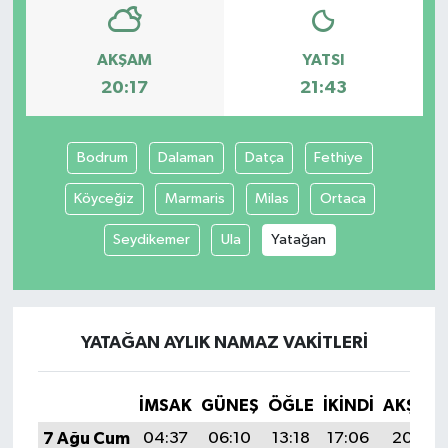
AKŞAM
YATSI
20:17
21:43
Bodrum
Dalaman
Datça
Fethiye
Köyceğiz
Marmaris
Milas
Ortaca
Seydikemer
Ula
Yatağan
YATAĞAN AYLIK NAMAZ VAKITLERI
İMSAK
GÜNEŞ
ÖĞLE
İKINDI
AKŞAM
7 Ağu Cum
04:37
06:10
13:18
17:06
20:17