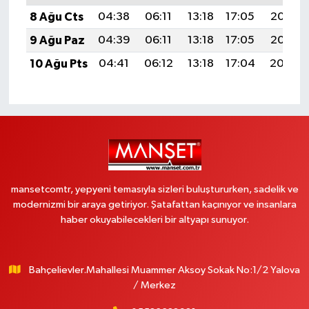
8 Ağu Cts
04:38
06:11
13:18
17:05
20:16
9 Ağu Paz
04:39
06:11
13:18
17:05
20:15
10 Ağu Pts
04:41
06:12
13:18
17:04
20:14
mansetcomtr, yepyeni temasıyla sizleri buluştururken, sadelik ve
modernizmi bir araya getiriyor. Şatafattan kaçınıyor ve insanlara
haber okuyabilecekleri bir altyapı sunuyor.
Bahçelievler.Mahallesi Muammer Aksoy Sokak No:1/2 Yalova
/ Merkez