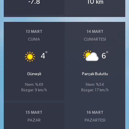
-7.8
10
km
13 MART
14 MART
CUMA
CUMARTESI
°
°
4
6
Güneşli
Parçalı Bulutlu
Nem: %49
Nem: %54
Rüzgar: 9 km/h
Rüzgar: 17 km/h
15 MART
16 MART
PAZAR
PAZARTESI