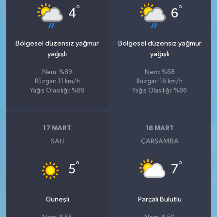
°
°
4
6
Bölgesel düzensiz yağmur
Bölgesel düzensiz yağmur
yağışlı
yağışlı
Nem: %89
Nem: %68
Rüzgar: 11 km/h
Rüzgar: 16 km/h
Yağış Olasılığı: %89
Yağış Olasılığı: %86
17 MART
18 MART
SALI
ÇARŞAMBA
°
°
5
7
Güneşli
Parçalı Bulutlu