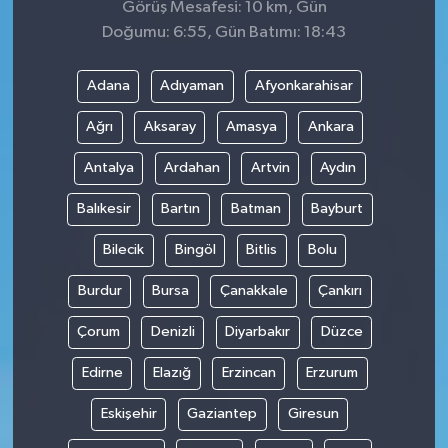
Görüş Mesafesi: 10 km, Gün
Doğumu: 6:55, Gün Batımı: 18:43
Adana
Adıyaman
Afyonkarahisar
Ağrı
Aksaray
Amasya
Ankara
Antalya
Ardahan
Artvin
Aydın
Balıkesir
Bartın
Batman
Bayburt
Bilecik
Bingöl
Bitlis
Bolu
Burdur
Bursa
Çanakkale
Çankırı
Çorum
Denizli
Diyarbakır
Düzce
Edirne
Elazığ
Erzincan
Erzurum
Eskişehir
Gaziantep
Giresun