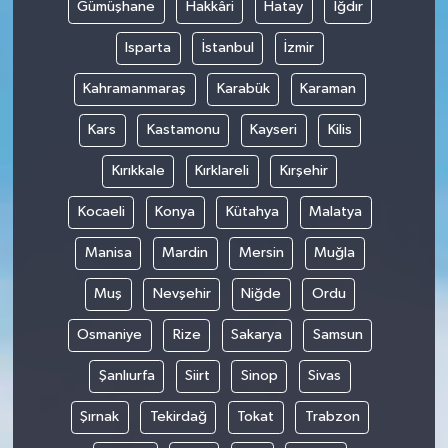
Gümüşhane
Hakkâri
Hatay
Iğdır
Isparta
İstanbul
İzmir
Kahramanmaraş
Karabük
Karaman
Kars
Kastamonu
Kayseri
Kilis
Kırıkkale
Kırklareli
Kırşehir
Kocaeli
Konya
Kütahya
Malatya
Manisa
Mardin
Mersin
Muğla
Muş
Nevşehir
Niğde
Ordu
Osmaniye
Rize
Sakarya
Samsun
Şanlıurfa
Siirt
Sinop
Sivas
Şırnak
Tekirdağ
Tokat
Trabzon