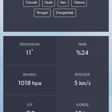
Tunceli
Uşak
Van
Yalova
Yozgat
Zonguldak
HISSEDILEN
NEM
°
11
%24
BASINÇ
RÜZGAR
1018
5
hpa
km/s
ÇIY
GÖRÜŞ