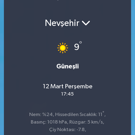
Yaşam
Nevşehir
°
9
Güneşli
12 Mart Perşembe
17:45
°
Nem: %24, Hissedilen Sıcaklık: 11
,
Basınç: 1018 hPa, Rüzgar: 5 km/s,
Çiy Noktası: -7.8,