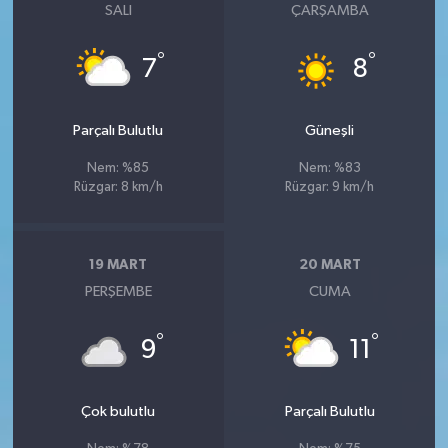
SALI
ÇARŞAMBA
°
°
7
8
Parçalı Bulutlu
Güneşli
Nem: %85
Nem: %83
Rüzgar: 8 km/h
Rüzgar: 9 km/h
19 MART
20 MART
PERŞEMBE
CUMA
°
°
9
11
Çok bulutlu
Parçalı Bulutlu