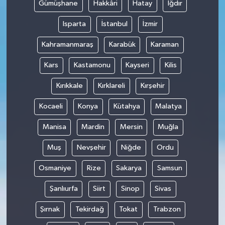
Gümüşhane
Hakkâri
Hatay
Iğdır
Isparta
İstanbul
İzmir
Kahramanmaraş
Karabük
Karaman
Kars
Kastamonu
Kayseri
Kilis
Kırıkkale
Kırklareli
Kırşehir
Kocaeli
Konya
Kütahya
Malatya
Manisa
Mardin
Mersin
Muğla
Muş
Nevşehir
Niğde
Ordu
Osmaniye
Rize
Sakarya
Samsun
Şanlıurfa
Siirt
Sinop
Sivas
Şırnak
Tekirdağ
Tokat
Trabzon