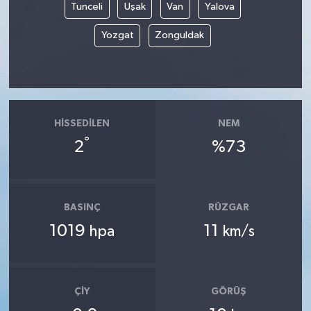
Tunceli
Uşak
Van
Yalova
Yozgat
Zonguldak
HISSEDILEN
NEM
°
2
%73
BASINÇ
RÜZGAR
1019
11
hpa
km/s
ÇIY
GÖRÜŞ