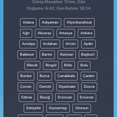
Görüş Mesafesi: 10 km, Gün
Doğumu: 6:42, Gün Batımı: 18:34
Adana
Adıyaman
Afyonkarahisar
Ağrı
Aksaray
Amasya
Ankara
Antalya
Ardahan
Artvin
Aydın
Balıkesir
Bartın
Batman
Bayburt
Bilecik
Bingöl
Bitlis
Bolu
Burdur
Bursa
Çanakkale
Çankırı
Çorum
Denizli
Diyarbakır
Düzce
Edirne
Elazığ
Erzincan
Erzurum
Eskişehir
Gaziantep
Giresun