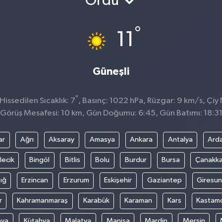
Ordu
°
11
Güneşli
°
issedilen Sıcaklık: 7
, Basınç: 1022 hPa, Rüzgar: 9 km/s, Çiy 
Görüş Mesafesi: 10 km, Gün Doğumu: 6:45, Gün Batımı: 18:3
ar
Ağrı
Aksaray
Amasya
Ankara
Antalya
Ard
lecik
Bingöl
Bitlis
Bolu
Burdur
Bursa
Çanakka
ığ
Erzincan
Erzurum
Eskişehir
Gaziantep
Giresun
r
Kahramanmaraş
Karabük
Karaman
Kars
Kastam
nya
Kütahya
Malatya
Manisa
Mardin
Mersin