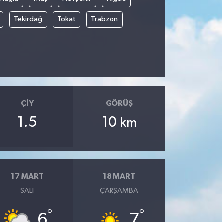
Tekirdağ
Tokat
Trabzon
ÇIY
GÖRÜŞ
1.5
10
km
17 MART
18 MART
SALI
ÇARŞAMBA
°
°
6
7