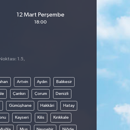
12 Mart Perşembe
18:00
Noktası: 1.5,
1
ahan
Artvin
Aydın
Balıkesir
le
Çankırı
Çorum
Denizli
Gümüşhane
Hakkâri
Hatay
onu
Kayseri
Kilis
Kırıkkale
Muğla
Muş
Nevşehir
Niğde