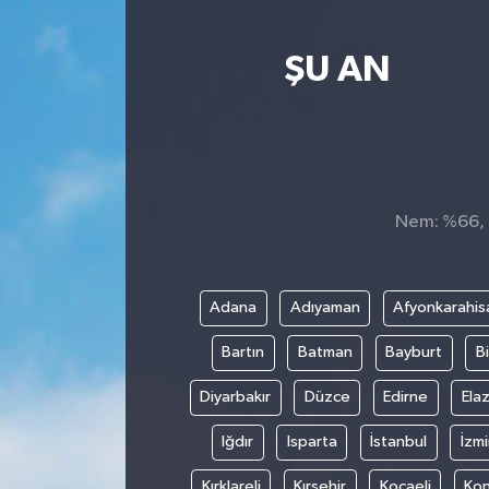
Yaşam
ŞU AN
Nem: %66, H
Adana
Adıyaman
Afyonkarahis
Bartın
Batman
Bayburt
Bi
Diyarbakır
Düzce
Edirne
Elaz
Iğdır
Isparta
İstanbul
İzmi
Kırklareli
Kırşehir
Kocaeli
Ko