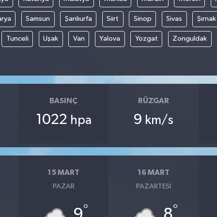
arya
Samsun
Şanlıurfa
Siirt
Sinop
Sivas
Şırnak
Tunceli
Uşak
Van
Yalova
Yozgat
Zonguldak
BASINÇ
RÜZGAR
1022
9
hpa
km/s
15 MART
16 MART
PAZAR
PAZARTESI
°
°
9
8