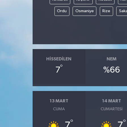
Ordu
Osmaniye
Rize
Sak
HISSEDILEN
NEM
°
7
%66
13 MART
14 MART
CUMA
CUMARTESI
°
°
7
7