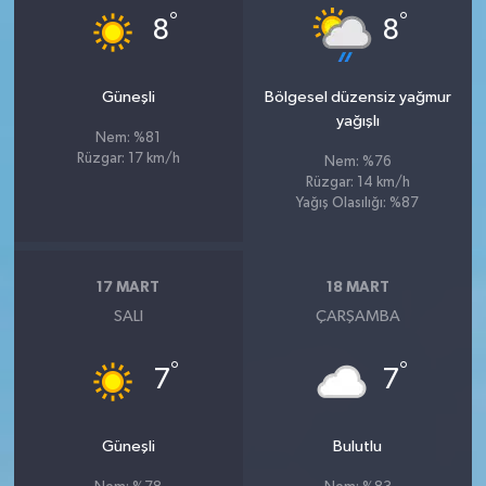
°
°
8
8
Güneşli
Bölgesel düzensiz yağmur
yağışlı
Nem: %81
Rüzgar: 17 km/h
Nem: %76
Rüzgar: 14 km/h
Yağış Olasılığı: %87
17 MART
18 MART
SALI
ÇARŞAMBA
°
°
7
7
Güneşli
Bulutlu