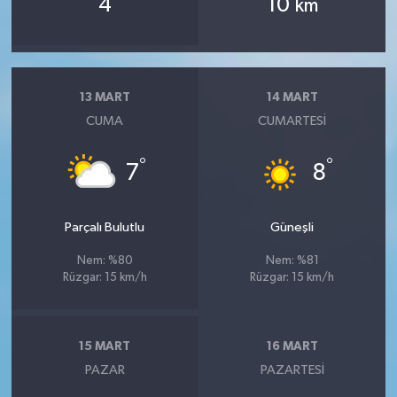
4
10
km
13 MART
14 MART
CUMA
CUMARTESI
°
°
7
8
Parçalı Bulutlu
Güneşli
Nem: %80
Nem: %81
Rüzgar: 15 km/h
Rüzgar: 15 km/h
15 MART
16 MART
PAZAR
PAZARTESI