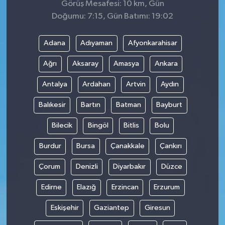
Görüş Mesafesi: 10 km, Gün
Doğumu: 7:15, Gün Batımı: 19:02
Adana
Adıyaman
Afyonkarahisar
Ağrı
Aksaray
Amasya
Ankara
Antalya
Ardahan
Artvin
Aydın
Balıkesir
Bartın
Batman
Bayburt
Bilecik
Bingöl
Bitlis
Bolu
Burdur
Bursa
Çanakkale
Çankırı
Çorum
Denizli
Diyarbakır
Düzce
Edirne
Elazığ
Erzincan
Erzurum
Eskişehir
Gaziantep
Giresun