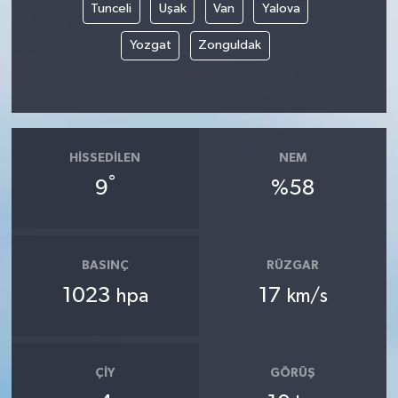
Tunceli
Uşak
Van
Yalova
Yozgat
Zonguldak
HISSEDILEN
NEM
°
9
%58
BASINÇ
RÜZGAR
1023
17
hpa
km/s
ÇIY
GÖRÜŞ