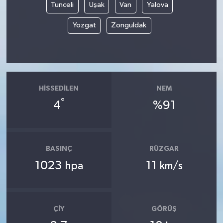
Tunceli
Uşak
Van
Yalova
Yozgat
Zonguldak
HISSEDILEN
NEM
°
4
%91
BASINÇ
RÜZGAR
1023
11
hpa
km/s
ÇIY
GÖRÜŞ