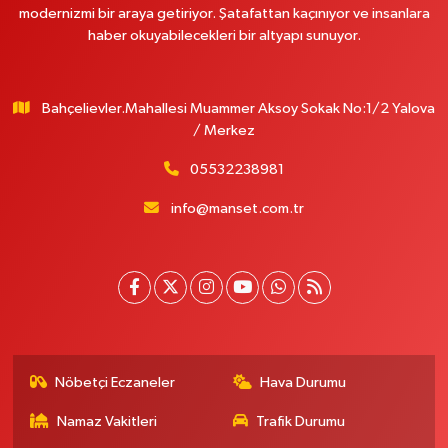
modernizmi bir araya getiriyor. Şatafattan kaçınıyor ve insanlara
haber okuyabilecekleri bir altyapı sunuyor.
Bahçelievler.Mahallesi Muammer Aksoy Sokak No:1/2 Yalova
/ Merkez
05532238981
info@manset.com.tr
Nöbetçi Eczaneler
Hava Durumu
Namaz Vakitleri
Trafik Durumu