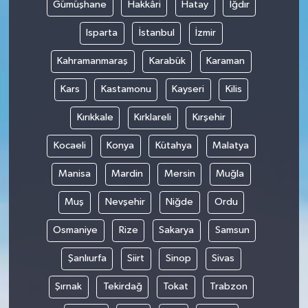
Gümüşhane
Hakkâri
Hatay
Iğdır
Isparta
İstanbul
İzmir
Kahramanmaraş
Karabük
Karaman
Kars
Kastamonu
Kayseri
Kilis
Kırıkkale
Kırklareli
Kırşehir
Kocaeli
Konya
Kütahya
Malatya
Manisa
Mardin
Mersin
Muğla
Muş
Nevşehir
Niğde
Ordu
Osmaniye
Rize
Sakarya
Samsun
Şanlıurfa
Siirt
Sinop
Sivas
Şırnak
Tekirdağ
Tokat
Trabzon