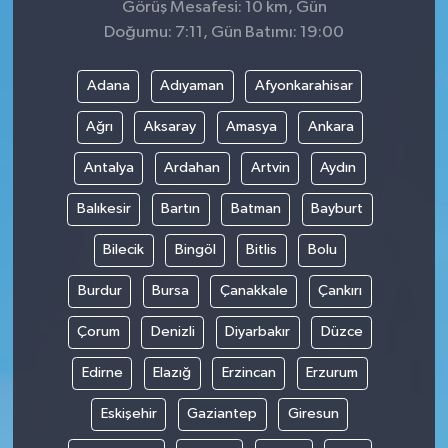
Görüş Mesafesi: 10 km, Gün
Doğumu: 7:11, Gün Batımı: 19:00
Adana
Adıyaman
Afyonkarahisar
Ağrı
Aksaray
Amasya
Ankara
Antalya
Ardahan
Artvin
Aydın
Balıkesir
Bartın
Batman
Bayburt
Bilecik
Bingöl
Bitlis
Bolu
Burdur
Bursa
Çanakkale
Çankırı
Çorum
Denizli
Diyarbakır
Düzce
Edirne
Elazığ
Erzincan
Erzurum
Eskişehir
Gaziantep
Giresun