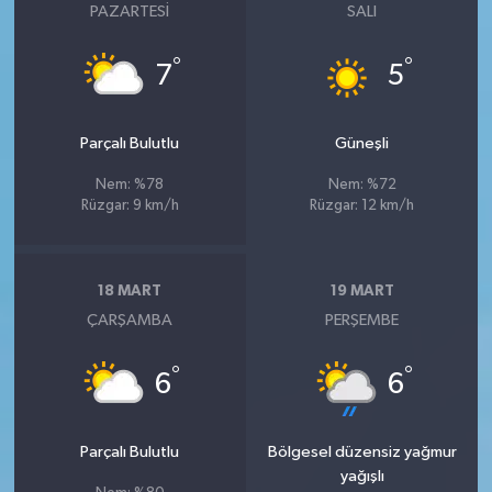
PAZARTESI
SALI
°
°
7
5
Parçalı Bulutlu
Güneşli
Nem: %78
Nem: %72
Rüzgar: 9 km/h
Rüzgar: 12 km/h
18 MART
19 MART
ÇARŞAMBA
PERŞEMBE
°
°
6
6
Parçalı Bulutlu
Bölgesel düzensiz yağmur
yağışlı