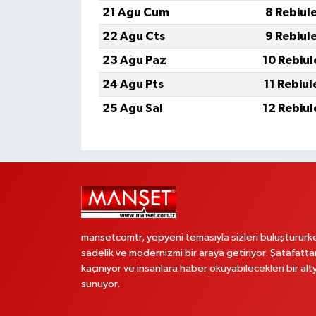
21 Ağu Cum
8 Rebiul
22 Ağu Cts
9 Rebiul
23 Ağu Paz
10 Rebiul
24 Ağu Pts
11 Rebiul
25 Ağu Sal
12 Rebiul
mansetcomtr, yepyeni temasıyla sizleri buluştururk
sadelik ve modernizmi bir araya getiriyor. Şatafatta
kaçınıyor ve insanlara haber okuyabilecekleri bir alt
sunuyor.