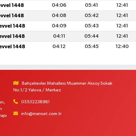
evvel 1448
04:06
05:41
12:41
evvel 1448
04:08
05:42
12:41
evvel 1448
04:09
05:43
12:41
evvel 1448
04:11
05:44
12:41
evvel 1448
04:12
05:45
12:40
Bahçelievler.Mahallesi Muammer Aksoy Sokak
No:1/2 Yalova / Merkez
05532238981
en,
n
info@manset.com.tr
yapı