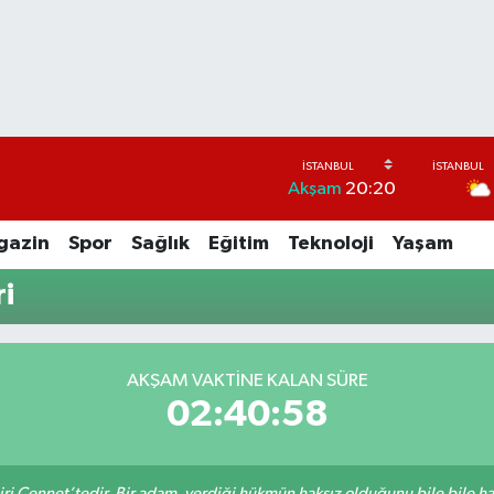
Akşam
20:20
gazin
Spor
Sağlık
Eğitim
Teknoloji
Yaşam
i
AKŞAM VAKTİNE KALAN SÜRE
02:40:58
iri Cennet’tedir. Bir adam, verdiği hükmün haksız olduğunu bile bile h