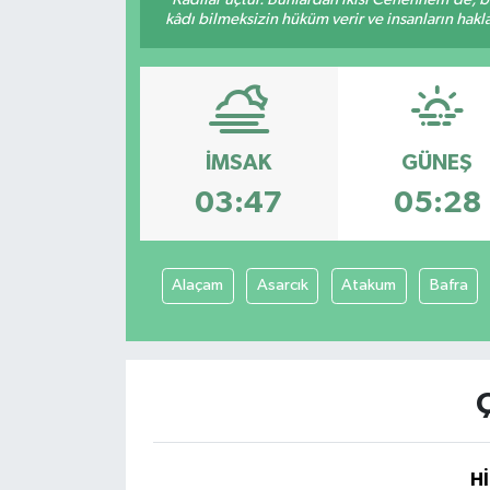
kâdı bilmeksizin hüküm verir ve insanların hakla
Yaşam
İMSAK
GÜNEŞ
03:47
05:28
Alaçam
Asarcık
Atakum
Bafra
Hİ