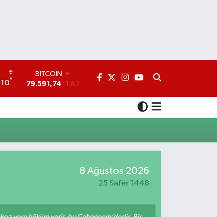
BITCOIN
°
10
79.591,74
-1.82
DOLAR
45,43620
0.02
EURO
53,38690
0.19
STERLİN
61,60380
0.18
G.ALTIN
6862,09000
0.19
8 Ağustos 2026
BİST100
25 Safer 1448
14.598,00
0
aksız yere hüküm verir, bu Cehennem’dedir. Bir