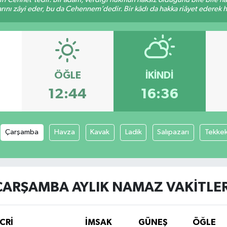
rını zâyi eder, bu da Cehennem’dedir. Bir kâdı da hakka riâyet ederek hü
ÖĞLE
İKINDI
12:44
16:36
Çarşamba
Havza
Kavak
Ladik
Salıpazarı
Tekke
ÇARŞAMBA AYLIK NAMAZ VAKITLER
CRİ
İMSAK
GÜNEŞ
ÖĞLE