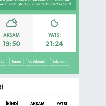
küm verir, işte bu, Cennet’tedir. (Hadis-i Şerif)
AKŞAM
YATSI
19:50
21:24
köy
Terme
Vezirköprü
Yakakent
I
İKINDI
AKŞAM
YATSI