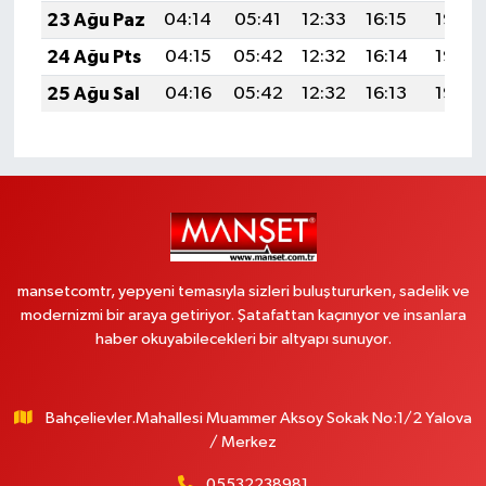
23 Ağu Paz
04:14
05:41
12:33
16:15
19:14
24 Ağu Pts
04:15
05:42
12:32
16:14
19:13
25 Ağu Sal
04:16
05:42
12:32
16:13
19:12
mansetcomtr, yepyeni temasıyla sizleri buluştururken, sadelik ve
modernizmi bir araya getiriyor. Şatafattan kaçınıyor ve insanlara
haber okuyabilecekleri bir altyapı sunuyor.
Bahçelievler.Mahallesi Muammer Aksoy Sokak No:1/2 Yalova
/ Merkez
05532238981