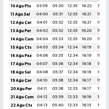
10 Ağu Pts
03:59
05:30
12:35
16:22
19:31
11 Ağu Sal
04:00
05:31
12:35
16:21
19:30
12 Ağu Çar
04:01
05:32
12:35
16:21
19:28
13 Ağu Per
04:02
05:32
12:35
16:20
19:27
14 Ağu Cum
04:04
05:33
12:35
16:20
19:26
15 Ağu Cts
04:05
05:34
12:34
16:19
19:25
16 Ağu Paz
04:06
05:35
12:34
16:19
19:24
17 Ağu Pts
04:07
05:36
12:34
16:18
19:22
18 Ağu Sal
04:08
05:37
12:34
16:18
19:21
19 Ağu Çar
04:10
05:38
12:34
16:17
19:20
20 Ağu Per
04:11
05:38
12:33
16:17
19:18
21 Ağu Cum
04:12
05:39
12:33
16:16
19:17
22 Ağu Cts
04:13
05:40
12:33
16:15
19:16