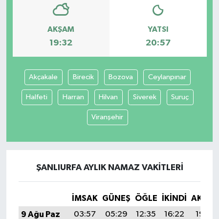
AKŞAM
YATSI
19:32
20:57
Akçakale
Birecik
Bozova
Ceylanpınar
Halfeti
Harran
Hilvan
Siverek
Suruç
Viranşehir
ŞANLIURFA AYLIK NAMAZ VAKITLERI
İMSAK
GÜNEŞ
ÖĞLE
İKINDI
AKŞA
9 Ağu Paz
03:57
05:29
12:35
16:22
19:32