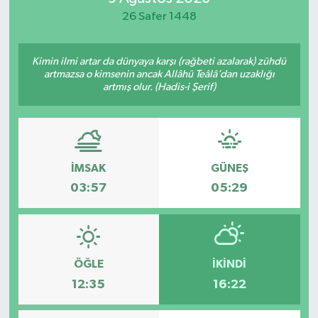
26 Safer 1448
Yaşam
Kimin ilmi artar da dünyaya karşı (rağbeti azalarak) zühdü
artmazsa o kimsenin ancak Allâhü Teâlâ’dan uzaklığı
artmış olur. (Hadis-i Şerif)
İMSAK
GÜNEŞ
03:57
05:29
ÖĞLE
İKINDI
12:35
16:22