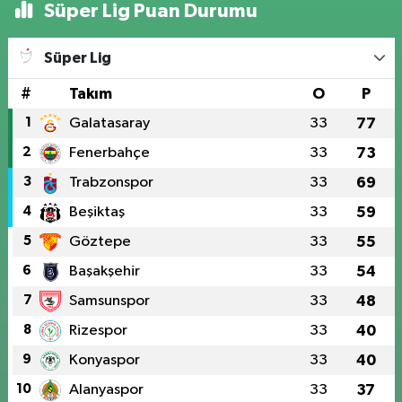
Süper Lig Puan Durumu
Süper Lig
#
Takım
O
P
1
Galatasaray
33
77
2
Fenerbahçe
33
73
3
Trabzonspor
33
69
4
Beşiktaş
33
59
5
Göztepe
33
55
6
Başakşehir
33
54
7
Samsunspor
33
48
8
Rizespor
33
40
9
Konyaspor
33
40
10
Alanyaspor
33
37