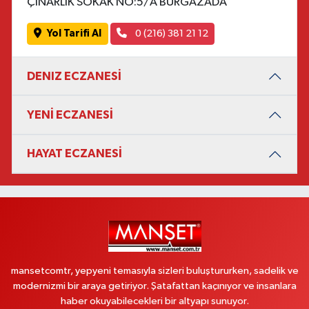
ÇINARLIK SOKAK NO:5/A BURGAZADA
Yol Tarifi Al
0 (216) 381 21 12
DENIZ ECZANESİ
YENİ ECZANESİ
HAYAT ECZANESİ
mansetcomtr, yepyeni temasıyla sizleri buluştururken, sadelik ve
modernizmi bir araya getiriyor. Şatafattan kaçınıyor ve insanlara
haber okuyabilecekleri bir altyapı sunuyor.