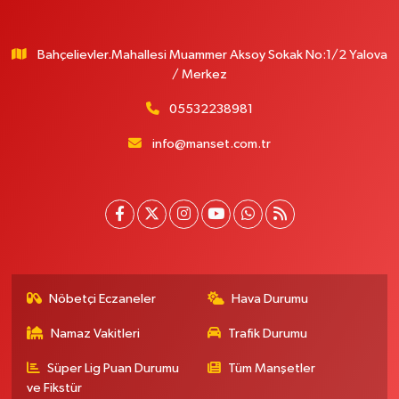
Bahçelievler.Mahallesi Muammer Aksoy Sokak No:1/2 Yalova
/ Merkez
05532238981
info@manset.com.tr
Nöbetçi Eczaneler
Hava Durumu
Namaz Vakitleri
Trafik Durumu
Süper Lig Puan Durumu
Tüm Manşetler
ve Fikstür