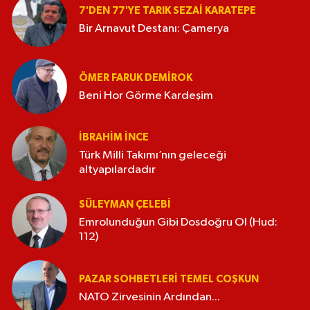
7'DEN 77'YE TARIK SEZAI KARATEPE
Bir Arnavut Destanı: Çamerya
ÖMER FARUK DEMIROK
Beni Hor Görme Kardeşim
İBRAHIM İNCE
Türk Milli Takımı’nın geleceği
altyapılardadır
SÜLEYMAN ÇELEBI
Emrolunduğun Gibi Dosdoğru Ol (Hud:
112)
PAZAR SOHBETLERI TEMEL COŞKUN
NATO Zirvesinin Ardından...