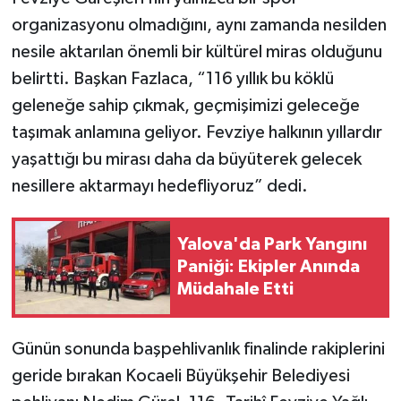
organizasyonu olmadığını, aynı zamanda nesilden
nesile aktarılan önemli bir kültürel miras olduğunu
belirtti. Başkan Fazlaca, “116 yıllık bu köklü
geleneğe sahip çıkmak, geçmişimizi geleceğe
taşımak anlamına geliyor. Fevziye halkının yıllardır
yaşattığı bu mirası daha da büyüterek gelecek
nesillere aktarmayı hedefliyoruz” dedi.
Yalova'da Park Yangını
Paniği: Ekipler Anında
Müdahale Etti
Günün sonunda başpehlivanlık finalinde rakiplerini
geride bırakan Kocaeli Büyükşehir Belediyesi