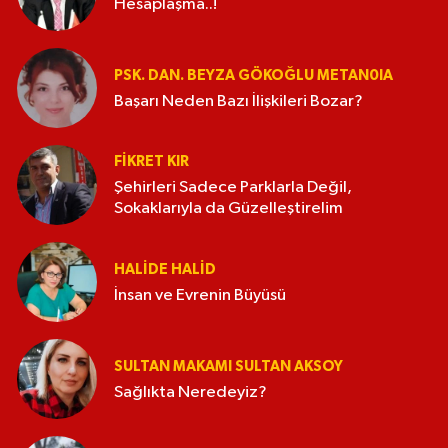
Hesaplaşma..!
PSK. DAN. BEYZA GÖKOĞLU METAN0IA
Başarı Neden Bazı İlişkileri Bozar?
FIKRET KIR
Şehirleri Sadece Parklarla Değil,
Sokaklarıyla da Güzelleştirelim
HALIDE HALID
İnsan ve Evrenin Büyüsü
SULTAN MAKAMI SULTAN AKSOY
Sağlıkta Neredeyiz?