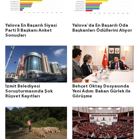
Yalova En Başarılı Siyasi
Yalova'da En Başarılı Oda
Parti İl Başkanı Anket
Başkanları Ödüllerini Alıyor
Sonuçları
İzmit Belediyesi
Behçet Oktay Dosyasında
Soruşturmasında Şok
Yeni Adım: Bakan Gürlek ile
Rüşvet Kayıtları
Görüşme