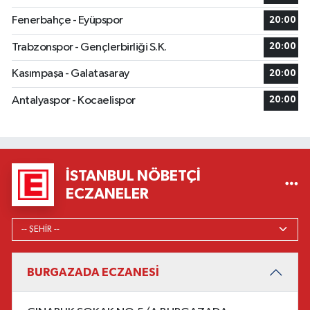
Fenerbahçe - Eyüpspor
20:00
Trabzonspor - Gençlerbirliği S.K.
20:00
Kasımpaşa - Galatasaray
20:00
Antalyaspor - Kocaelispor
20:00
İSTANBUL NÖBETÇI
ECZANELER
BURGAZADA ECZANESİ