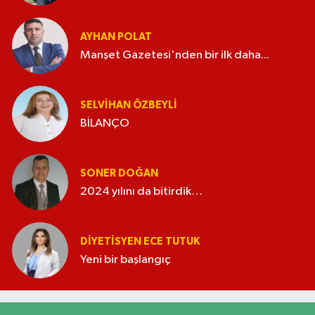
AYHAN POLAT
Manşet Gazetesi'nden bir ilk daha...
SELVIHAN ÖZBEYLI
BİLANÇO
SONER DOĞAN
2024 yılını da bitirdik…
DIYETISYEN ECE TUTUK
Yeni bir başlangıç