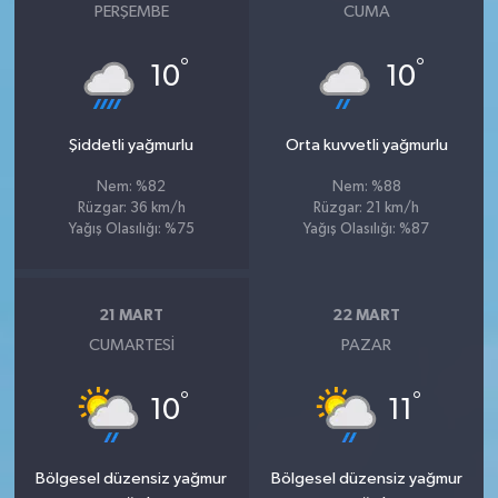
PERŞEMBE
CUMA
°
°
10
10
Şiddetli yağmurlu
Orta kuvvetli yağmurlu
Nem: %82
Nem: %88
Rüzgar: 36 km/h
Rüzgar: 21 km/h
Yağış Olasılığı: %75
Yağış Olasılığı: %87
21 MART
22 MART
CUMARTESI
PAZAR
°
°
10
11
Bölgesel düzensiz yağmur
Bölgesel düzensiz yağmur