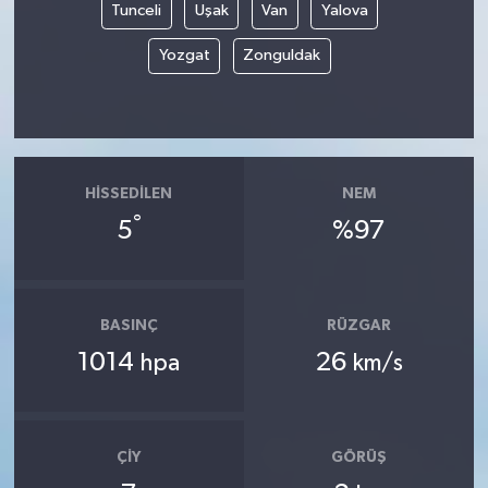
Tunceli
Uşak
Van
Yalova
Yozgat
Zonguldak
HISSEDILEN
NEM
°
5
%97
BASINÇ
RÜZGAR
1014
26
hpa
km/s
ÇIY
GÖRÜŞ