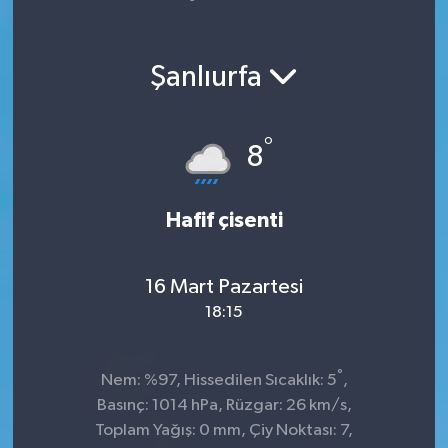
Yaşam
Şanlıurfa
°
8
Hafif çisenti
16 Mart Pazartesi
18:15
°
Nem: %97, Hissedilen Sıcaklık: 5
,
Basınç: 1014 hPa, Rüzgar: 26 km/s,
Toplam Yağış: 0 mm, Çiy Noktası: 7,