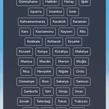
Gümüşhane
Hakkâri
Hatay
Iğdır
Isparta
İstanbul
İzmir
Kahramanmaraş
Karabük
Karaman
Kars
Kastamonu
Kayseri
Kilis
Kırıkkale
Kırklareli
Kırşehir
Kocaeli
Konya
Kütahya
Malatya
Manisa
Mardin
Mersin
Muğla
Muş
Nevşehir
Niğde
Ordu
Osmaniye
Rize
Sakarya
Samsun
Şanlıurfa
Siirt
Sinop
Sivas
Şırnak
Tekirdağ
Tokat
Trabzon