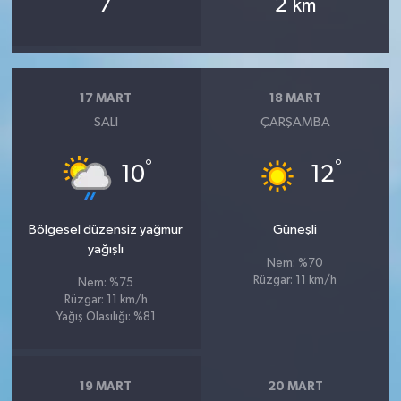
7
2
km
17 MART
18 MART
SALI
ÇARŞAMBA
°
°
10
12
Bölgesel düzensiz yağmur
Güneşli
yağışlı
Nem: %70
Rüzgar: 11 km/h
Nem: %75
Rüzgar: 11 km/h
Yağış Olasılığı: %81
19 MART
20 MART