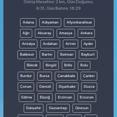
Görüş Mesafesi: 2 km, Gün Doğumu:
6:31, Gün Batımı: 18:29
Adana
Adıyaman
Afyonkarahisar
Ağrı
Aksaray
Amasya
Ankara
Antalya
Ardahan
Artvin
Aydın
Balıkesir
Bartın
Batman
Bayburt
Bilecik
Bingöl
Bitlis
Bolu
Burdur
Bursa
Çanakkale
Çankırı
Çorum
Denizli
Diyarbakır
Düzce
Edirne
Elazığ
Erzincan
Erzurum
Eskişehir
Gaziantep
Giresun