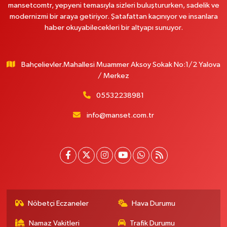
mansetcomtr, yepyeni temasıyla sizleri buluştururken, sadelik ve
modernizmi bir araya getiriyor. Şatafattan kaçınıyor ve insanlara
haber okuyabilecekleri bir altyapı sunuyor.
Bahçelievler.Mahallesi Muammer Aksoy Sokak No:1/2 Yalova
/ Merkez
05532238981
info@manset.com.tr
Nöbetçi Eczaneler
Hava Durumu
Namaz Vakitleri
Trafik Durumu