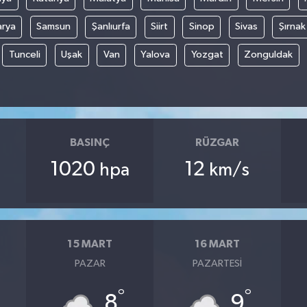
arya
Samsun
Şanlıurfa
Siirt
Sinop
Sivas
Şırnak
Tunceli
Uşak
Van
Yalova
Yozgat
Zonguldak
BASINÇ
RÜZGAR
1020
12
hpa
km/s
15 MART
16 MART
PAZAR
PAZARTESI
°
°
8
9