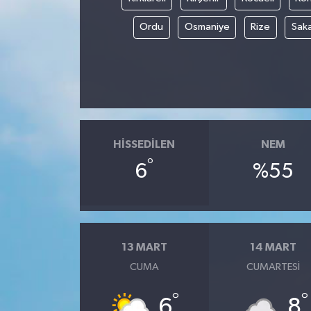
Ordu
Osmaniye
Rize
Sak
HISSEDILEN
NEM
°
6
%55
13 MART
14 MART
CUMA
CUMARTESI
°
°
6
8