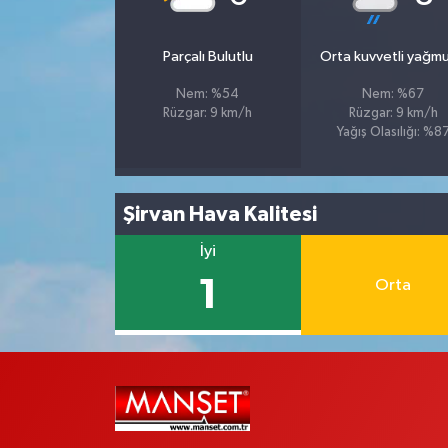
Parçalı Bulutlu
Orta kuvvetli yağmu
Nem: %54
Nem: %67
Rüzgar: 9 km/h
Rüzgar: 9 km/h
Yağış Olasılığı: %8
Şirvan Hava Kalitesi
İyi
1
Orta