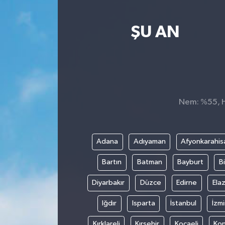
Yaşam
ŞU AN
Nem: %55, Hi
Adana
Adıyaman
Afyonkarahis
Bartın
Batman
Bayburt
Bi
Diyarbakır
Düzce
Edirne
Elaz
Iğdır
Isparta
İstanbul
İzmi
Kırklareli
Kırşehir
Kocaeli
Ko