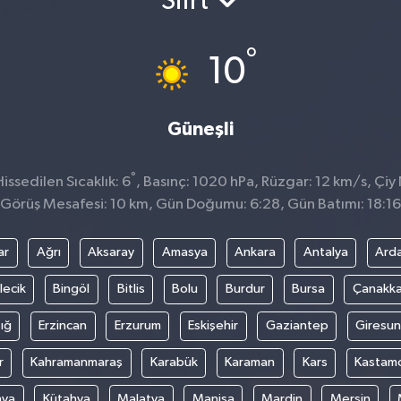
Siirt
°
10
Güneşli
°
ssedilen Sıcaklık: 6
, Basınç: 1020 hPa, Rüzgar: 12 km/s, Çiy 
Görüş Mesafesi: 10 km, Gün Doğumu: 6:28, Gün Batımı: 18:16
ar
Ağrı
Aksaray
Amasya
Ankara
Antalya
Ard
lecik
Bingöl
Bitlis
Bolu
Burdur
Bursa
Çanakka
ığ
Erzincan
Erzurum
Eskişehir
Gaziantep
Giresun
r
Kahramanmaraş
Karabük
Karaman
Kars
Kastam
nya
Kütahya
Malatya
Manisa
Mardin
Mersin