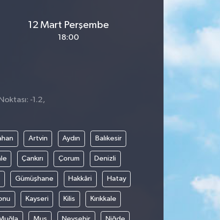
12 Mart Perşembe
18:00
Noktası: -1.2,
ahan
Artvin
Aydın
Balıkesir
le
Çankırı
Çorum
Denizli
Gümüşhane
Hakkâri
Hatay
onu
Kayseri
Kilis
Kırıkkale
Muğla
Muş
Nevşehir
Niğde