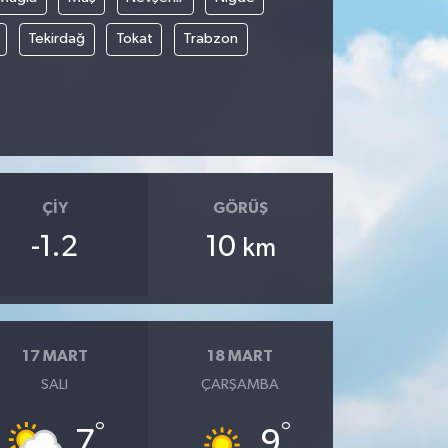
Tekirdağ
Tokat
Trabzon
ÇIY
GÖRÜŞ
-1.2
10
km
17 MART
18 MART
SALI
ÇARŞAMBA
°
°
7
9