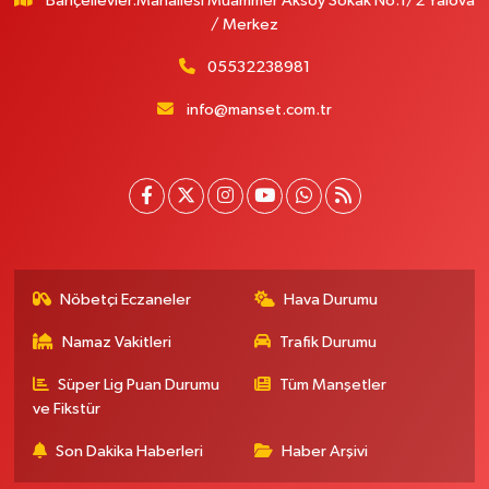
Bahçelievler.Mahallesi Muammer Aksoy Sokak No:1/2 Yalova
/ Merkez
05532238981
info@manset.com.tr
Nöbetçi Eczaneler
Hava Durumu
Namaz Vakitleri
Trafik Durumu
Süper Lig Puan Durumu
Tüm Manşetler
ve Fikstür
Son Dakika Haberleri
Haber Arşivi