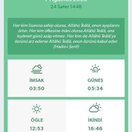
24 Safer 1448
Yaşam
Her kim lisanına sahip olursa, Allâhü Teâlâ, onun ayıplarını
örter. Her kim öfkesine mâni olursa Allâhü Teâlâ, ona
kıyâmet günü azâp etmez. Her kim de Allâhü Teâlâ’ya
özrünü arz ederse Allâhü Teâlâ, onun özrünü kabul eder.
(Hadis-i Şerif)
İMSAK
GÜNEŞ
03:50
05:34
ÖĞLE
İKINDI
12:53
16:46