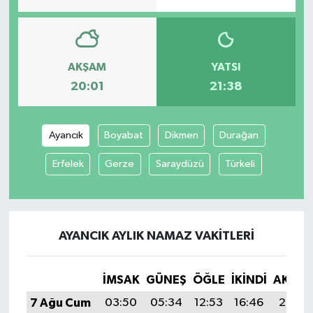
AKŞAM
YATSI
20:01
21:38
Ayancık
Boyabat
Dikmen
Durağan
Erfelek
Gerze
Saraydüzü
Türkeli
AYANCIK AYLIK NAMAZ VAKITLERI
İMSAK
GÜNEŞ
ÖĞLE
İKINDI
AKŞA
7 Ağu Cum
03:50
05:34
12:53
16:46
20:01