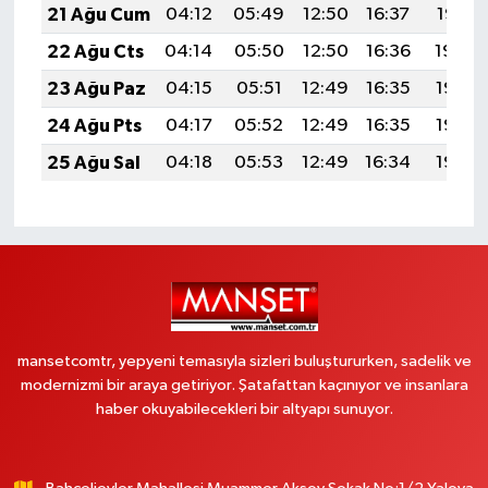
21 Ağu Cum
04:12
05:49
12:50
16:37
19:41
22 Ağu Cts
04:14
05:50
12:50
16:36
19:40
23 Ağu Paz
04:15
05:51
12:49
16:35
19:38
24 Ağu Pts
04:17
05:52
12:49
16:35
19:37
25 Ağu Sal
04:18
05:53
12:49
16:34
19:35
mansetcomtr, yepyeni temasıyla sizleri buluştururken, sadelik ve
modernizmi bir araya getiriyor. Şatafattan kaçınıyor ve insanlara
haber okuyabilecekleri bir altyapı sunuyor.