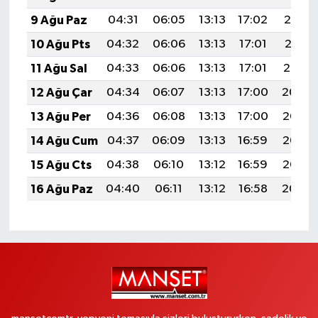
9 Ağu Paz
04:31
06:05
13:13
17:02
20:12
10 Ağu Pts
04:32
06:06
13:13
17:01
20:11
11 Ağu Sal
04:33
06:06
13:13
17:01
20:10
12 Ağu Çar
04:34
06:07
13:13
17:00
20:09
13 Ağu Per
04:36
06:08
13:13
17:00
20:07
14 Ağu Cum
04:37
06:09
13:13
16:59
20:06
15 Ağu Cts
04:38
06:10
13:12
16:59
20:05
16 Ağu Paz
04:40
06:11
13:12
16:58
20:04