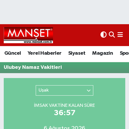
Ekonomi
Güncel
Nöbetçi Eczaneler
Kültür Sanat
Yerel Haberler
Hava Durumu
Magazin
Siyaset
Namaz Vakitleri
Güncel
Yerel Haberler
Siyaset
Magazin
Spo
Sağlık
Magazin
Trafik Durumu
Ulubey Namaz Vakitleri
Spor
Spor
Süper Lig Puan Durumu ve Fikstür
Uşak
İletişim
Sağlık
Tüm Manşetler
İMSAK VAKTİNE KALAN SÜRE
Künye
Eğitim
Son Dakika Haberleri
36:57
www.manset.com.tr
Teknoloji
Haber Arşivi
6 Ağustos 2026