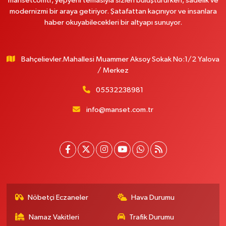
mansetcomtr, yepyeni temasıyla sizleri buluştururken, sadelik ve
modernizmi bir araya getiriyor. Şatafattan kaçınıyor ve insanlara
haber okuyabilecekleri bir altyapı sunuyor.
Bahçelievler.Mahallesi Muammer Aksoy Sokak No:1/2 Yalova
/ Merkez
05532238981
info@manset.com.tr
Nöbetçi Eczaneler
Hava Durumu
Namaz Vakitleri
Trafik Durumu