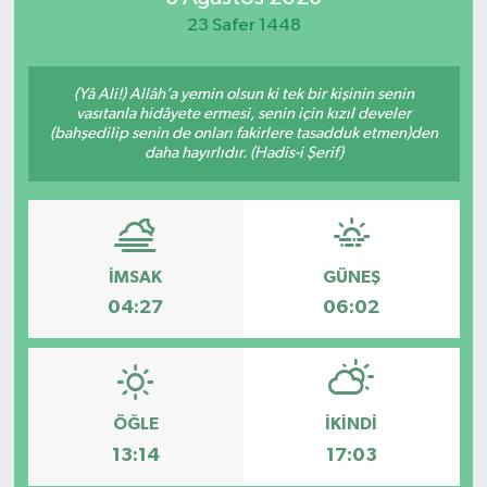
23 Safer 1448
Yaşam
(Yâ Ali!) Allâh’a yemin olsun ki tek bir kişinin senin
vasıtanla hidâyete ermesi, senin için kızıl develer
(bahşedilip senin de onları fakirlere tasadduk etmen)den
daha hayırlıdır. (Hadis-i Şerif)
İMSAK
GÜNEŞ
04:27
06:02
ÖĞLE
İKINDI
13:14
17:03