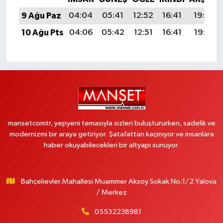
9 Ağu Paz
04:04
05:41
12:52
16:41
19:53
10 Ağu Pts
04:06
05:42
12:51
16:41
19:51
mansetcomtr, yepyeni temasıyla sizleri buluştururken, sadelik ve
modernizmi bir araya getiriyor. Şatafattan kaçınıyor ve insanlara
haber okuyabilecekleri bir altyapı sunuyor.
Bahçelievler.Mahallesi Muammer Aksoy Sokak No:1/2 Yalova
/ Merkez
05532238981