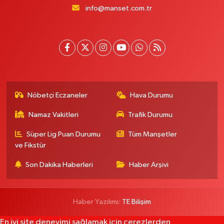
info@manset.com.tr
Nöbetçi Eczaneler
Hava Durumu
Namaz Vakitleri
Trafik Durumu
Süper Lig Puan Durumu
Tüm Manşetler
ve Fikstür
Son Dakika Haberleri
Haber Arşivi
Haber Yazılımı:
TE Bilişim
En iyi site deneyimi sağlamak için çerezlerden