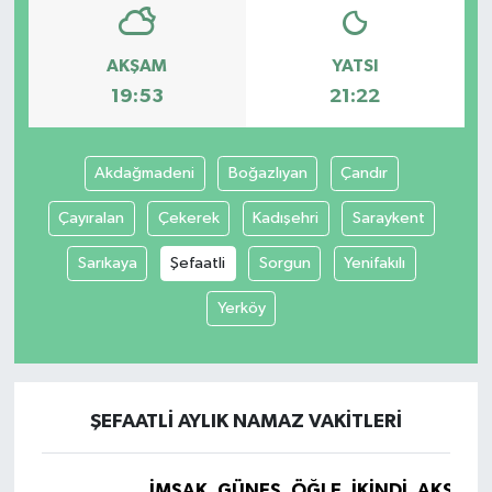
AKŞAM
YATSI
19:53
21:22
Akdağmadeni
Boğazlıyan
Çandır
Çayıralan
Çekerek
Kadışehri
Saraykent
Sarıkaya
Şefaatli
Sorgun
Yenifakılı
Yerköy
ŞEFAATLI AYLIK NAMAZ VAKITLERI
İMSAK
GÜNEŞ
ÖĞLE
İKINDI
AKŞAM