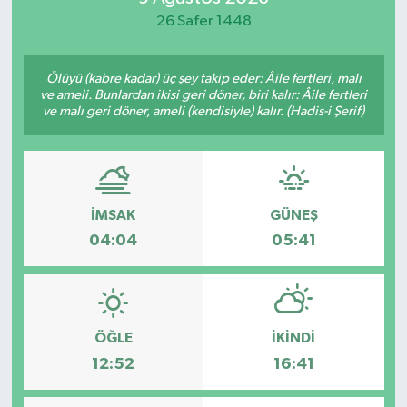
26 Safer 1448
Yaşam
Ölüyü (kabre kadar) üç şey takip eder: Âile fertleri, malı
ve ameli. Bunlardan ikisi geri döner, biri kalır: Âile fertleri
ve malı geri döner, ameli (kendisiyle) kalır. (Hadis-i Şerif)
İMSAK
GÜNEŞ
04:04
05:41
ÖĞLE
İKINDI
12:52
16:41