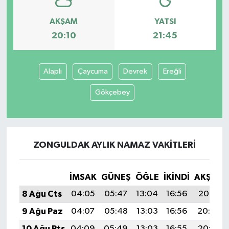
AKŞAM
YATSI
20:10
21:45
Alaplı
Çaycuma
Devrek
Ereğli
Gökçebey
ZONGULDAK AYLIK NAMAZ VAKITLERI
İMSAK
GÜNEŞ
ÖĞLE
İKINDI
AKŞAM
8 Ağu Cts
04:05
05:47
13:04
16:56
20:10
9 Ağu Paz
04:07
05:48
13:03
16:56
20:09
10 Ağu Pts
04:09
05:49
13:03
16:55
20:07