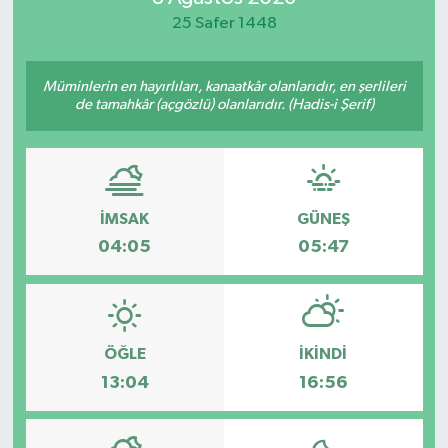
25 Safer 1448
Yaşam
Müminlerin en hayırlıları, kanaatkâr olanlarıdır, en şerlileri
de tamahkâr (açgözlü) olanlarıdır. (Hadis-i Şerif)
İMSAK
GÜNEŞ
04:05
05:47
ÖĞLE
İKINDI
13:04
16:56