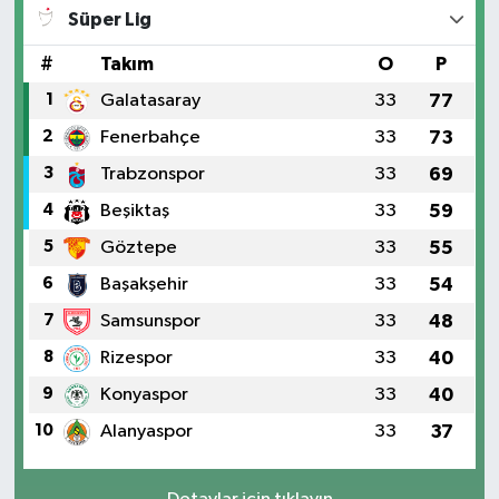
Süper Lig
#
Takım
O
P
1
Galatasaray
33
77
2
Fenerbahçe
33
73
3
Trabzonspor
33
69
4
Beşiktaş
33
59
5
Göztepe
33
55
6
Başakşehir
33
54
7
Samsunspor
33
48
8
Rizespor
33
40
9
Konyaspor
33
40
10
Alanyaspor
33
37