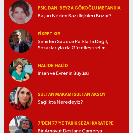
PSK. DAN. BEYZA GÖKOĞLU METAN0IA
Başarı Neden Bazı İlişkileri Bozar?
FIKRET KIR
Şehirleri Sadece Parklarla Değil,
Sokaklarıyla da Güzelleştirelim
HALIDE HALID
İnsan ve Evrenin Büyüsü
SULTAN MAKAMI SULTAN AKSOY
Sağlıkta Neredeyiz?
7'DEN 77'YE TARIK SEZAI KARATEPE
Bir Arnavut Destanı: Çamerya