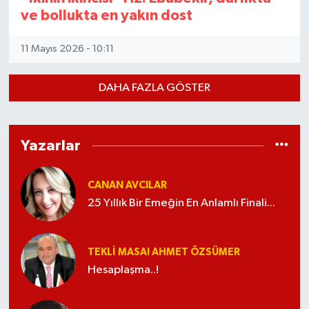
ve bollukta en yakın dost
11 Mayıs 2026 - 10:11
DAHA FAZLA GÖSTER
Yazarlar
CANAN AVCILAR
25 Yıllık Bir Emeğin En Anlamlı Finali...
TEKLI MASA! AHMET ÖZSÜMER
Hesaplaşma..!