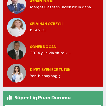
AYHAN POLAT
Manşet Gazetesi'nden bir ilk daha...
SELVIHAN ÖZBEYLI
BİLANÇO
SONER DOĞAN
2024 yılını da bitirdik…
DIYETISYEN ECE TUTUK
Yeni bir başlangıç
Süper Lig Puan Durumu