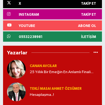
X
TAKIP ET
INSTAGRAM
TAKIP ET
YOUTUBE
ABONE OL
05532238981
İLETIŞIM
Yazarlar
CANAN AVCILAR
25 Yıllık Bir Emeğin En Anlamlı Finali...
TEKLI MASA! AHMET ÖZSÜMER
Hesaplaşma..!