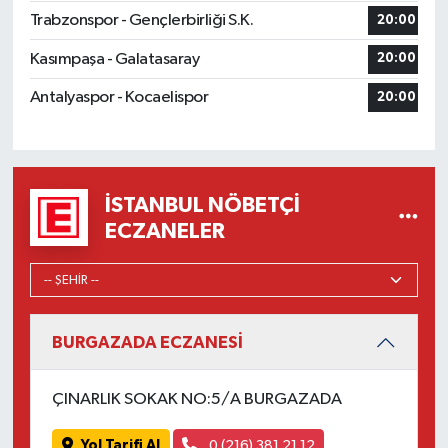
Trabzonspor - Gençlerbirliği S.K.
20:00
Kasımpaşa - Galatasaray
20:00
Antalyaspor - Kocaelispor
20:00
İSTANBUL NÖBETÇI
ECZANELER
BURGAZADA ECZANESİ
ÇINARLIK SOKAK NO:5/A BURGAZADA
Yol Tarifi Al
0 (216) 381 21 12