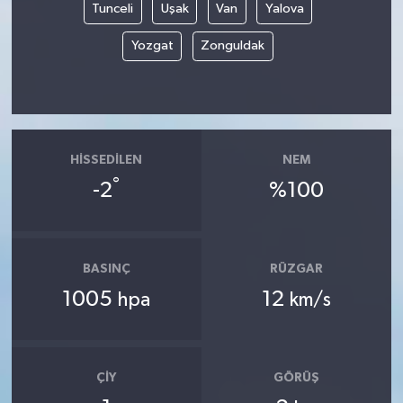
Tunceli
Uşak
Van
Yalova
Yozgat
Zonguldak
HISSEDILEN
NEM
°
-2
%100
BASINÇ
RÜZGAR
1005
12
hpa
km/s
ÇIY
GÖRÜŞ