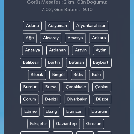
Görüş Mesafesi: 2 km, Gün Doğumu:
7:02, Gün Batımı: 19:10
Adana
Adıyaman
Afyonkarahisar
Ağrı
Aksaray
Amasya
Ankara
Antalya
Ardahan
Artvin
Aydın
Balıkesir
Bartın
Batman
Bayburt
Bilecik
Bingöl
Bitlis
Bolu
Burdur
Bursa
Çanakkale
Çankırı
Çorum
Denizli
Diyarbakır
Düzce
Edirne
Elazığ
Erzincan
Erzurum
Eskişehir
Gaziantep
Giresun