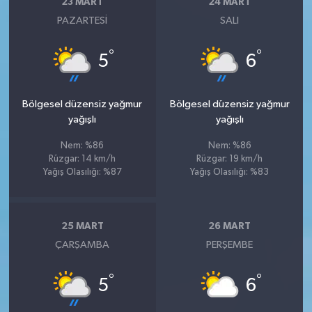
23 MART
24 MART
PAZARTESI
SALI
°
°
5
6
Bölgesel düzensiz yağmur
Bölgesel düzensiz yağmur
yağışlı
yağışlı
Nem: %86
Nem: %86
Rüzgar: 14 km/h
Rüzgar: 19 km/h
Yağış Olasılığı: %87
Yağış Olasılığı: %83
25 MART
26 MART
ÇARŞAMBA
PERŞEMBE
°
°
5
6