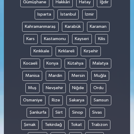
Gümüşhane
Hakkâri
Hatay
Iğdır
Isparta
İstanbul
İzmir
Kahramanmaraş
Karabük
Karaman
Kars
Kastamonu
Kayseri
Kilis
Kırıkkale
Kırklareli
Kırşehir
Kocaeli
Konya
Kütahya
Malatya
Manisa
Mardin
Mersin
Muğla
Muş
Nevşehir
Niğde
Ordu
Osmaniye
Rize
Sakarya
Samsun
Şanlıurfa
Siirt
Sinop
Sivas
Şırnak
Tekirdağ
Tokat
Trabzon