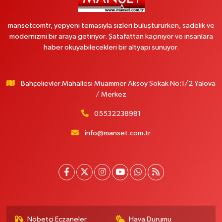
mansetcomtr, yepyeni temasıyla sizleri buluştururken, sadelik ve
modernizmi bir araya getiriyor. Şatafattan kaçınıyor ve insanlara
haber okuyabilecekleri bir altyapı sunuyor.
Bahçelievler.Mahallesi Muammer Aksoy Sokak No:1/2 Yalova
/ Merkez
05532238981
info@manset.com.tr
Nöbetçi Eczaneler
Hava Durumu