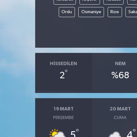
Ordu
Osmaniye
Rize
Sak
HISSEDILEN
NEM
°
2
%68
19 MART
20 MART
PERŞEMBE
CUMA
°
°
5
4