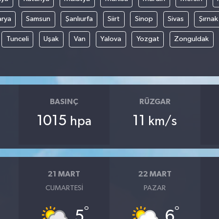
arya
Samsun
Şanlıurfa
Siirt
Sinop
Sivas
Şırnak
Tunceli
Uşak
Van
Yalova
Yozgat
Zonguldak
BASINÇ
RÜZGAR
1015
11
hpa
km/s
21 MART
22 MART
CUMARTESI
PAZAR
°
°
5
6