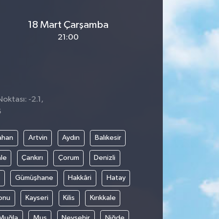
18 Mart Çarşamba
21:00
oktası: -2.1,
6
ahan
Artvin
Aydın
Balıkesir
le
Çankırı
Çorum
Denizli
Gümüşhane
Hakkâri
Hatay
onu
Kayseri
Kilis
Kırıkkale
Muğla
Muş
Nevşehir
Niğde