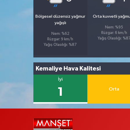
Bölgesel düzensiz yağmur
Orta kuvvetli yağmu
yağışlı
Nem: %95
Rüzgar: 6 km/h
Nem: %62
Yağış Olasılığı: %8
Rüzgar: 9 km/h
Yağış Olasılığı: %87
Kemaliye Hava Kalitesi
İyi
1
Orta