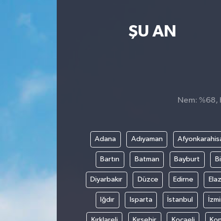
Yaşam
ŞU AN
Nem: %68, H
Adana
Adıyaman
Afyonkarahis
Bartın
Batman
Bayburt
Bi
Diyarbakır
Düzce
Edirne
Elaz
Iğdır
Isparta
İstanbul
İzmi
Kırklareli
Kırşehir
Kocaeli
Ko