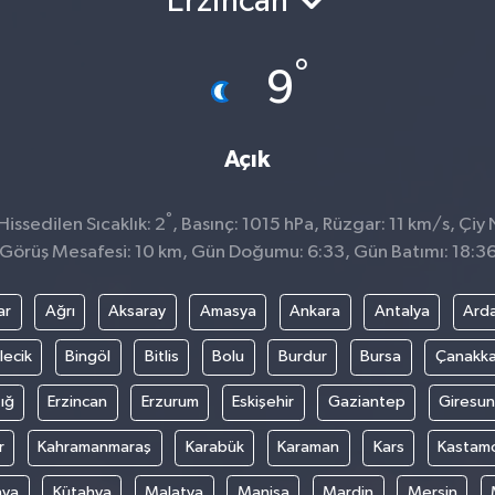
Erzincan
°
9
Açık
°
issedilen Sıcaklık: 2
, Basınç: 1015 hPa, Rüzgar: 11 km/s, Çiy N
Görüş Mesafesi: 10 km, Gün Doğumu: 6:33, Gün Batımı: 18:3
ar
Ağrı
Aksaray
Amasya
Ankara
Antalya
Ard
lecik
Bingöl
Bitlis
Bolu
Burdur
Bursa
Çanakka
ığ
Erzincan
Erzurum
Eskişehir
Gaziantep
Giresun
r
Kahramanmaraş
Karabük
Karaman
Kars
Kastam
nya
Kütahya
Malatya
Manisa
Mardin
Mersin