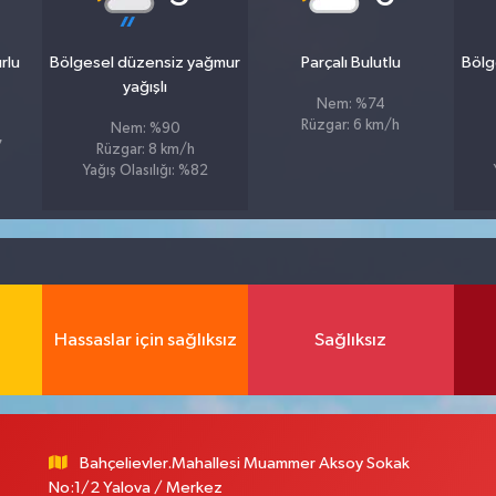
rlu
Bölgesel düzensiz yağmur
Parçalı Bulutlu
Bölg
yağışlı
Nem: %74
Rüzgar: 6 km/h
Nem: %90
7
Rüzgar: 8 km/h
Yağış Olasılığı: %82
Hassaslar için sağlıksız
Sağlıksız
Bahçelievler.Mahallesi Muammer Aksoy Sokak
No:1/2 Yalova / Merkez