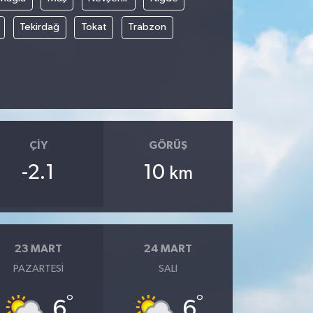
Tekirdağ
Tokat
Trabzon
ÇIY
GÖRÜŞ
-2.1
10
km
23 MART
24 MART
PAZARTESI
SALI
°
°
6
6