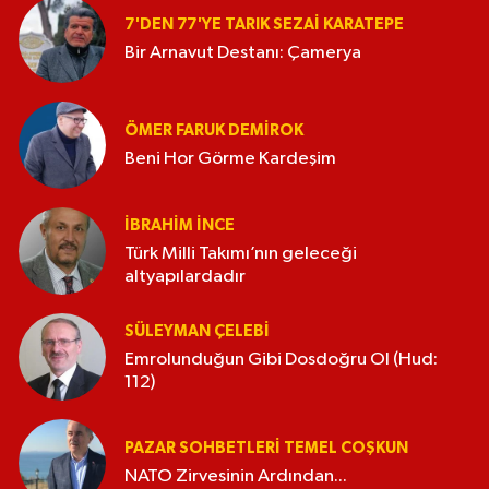
7'DEN 77'YE TARIK SEZAI KARATEPE
Bir Arnavut Destanı: Çamerya
ÖMER FARUK DEMIROK
Beni Hor Görme Kardeşim
İBRAHIM İNCE
Türk Milli Takımı’nın geleceği
altyapılardadır
SÜLEYMAN ÇELEBI
Emrolunduğun Gibi Dosdoğru Ol (Hud:
112)
PAZAR SOHBETLERI TEMEL COŞKUN
NATO Zirvesinin Ardından...