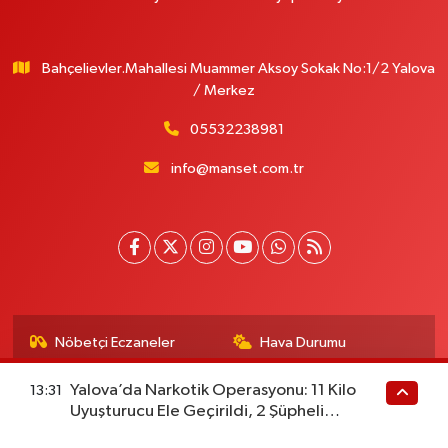
Bahçelievler.Mahallesi Muammer Aksoy Sokak No:1/2 Yalova
/ Merkez
05532238981
info@manset.com.tr
Nöbetçi Eczaneler
Hava Durumu
Namaz Vakitleri
Trafik Durumu
Yalova’da Narkotik Operasyonu: 11 Kilo
13:31
Uyuşturucu Ele Geçirildi, 2 Şüpheli
Süper Lig Puan Durumu
Tüm Manşetler
Tutuklandı
ve Fikstür