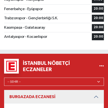
Fenerbahçe - Eyüpspor
20:00
Trabzonspor - Gençlerbirliği S.K.
20:00
Kasımpaşa - Galatasaray
20:00
Antalyaspor - Kocaelispor
20:00
İSTANBUL NÖBETÇI
ECZANELER
BURGAZADA ECZANESİ