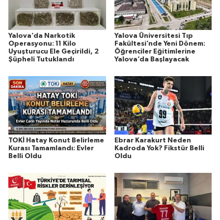
Yalova’da Narkotik
Yalova Üniversitesi Tıp
Operasyonu: 11 Kilo
Fakültesi’nde Yeni Dönem:
Uyuşturucu Ele Geçirildi, 2
Öğrenciler Eğitimlerine
Şüpheli Tutuklandı
Yalova’da Başlayacak
TOKİ Hatay Konut Belirleme
Ebrar Karakurt Neden
Kurası Tamamlandı: Evler
Kadroda Yok? Fikstür Belli
Belli Oldu
Oldu