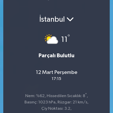
Yaşam
İstanbul
°
11
Parçalı Bulutlu
12 Mart Perşembe
17:15
°
Nem: %62, Hissedilen Sıcaklık: 8
,
Basınç: 1023 hPa, Rüzgar: 21 km/s,
Çiy Noktası: 3.2,