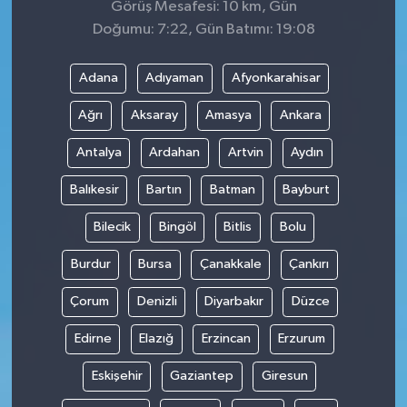
Görüş Mesafesi: 10 km, Gün
Doğumu: 7:22, Gün Batımı: 19:08
Adana
Adıyaman
Afyonkarahisar
Ağrı
Aksaray
Amasya
Ankara
Antalya
Ardahan
Artvin
Aydın
Balıkesir
Bartın
Batman
Bayburt
Bilecik
Bingöl
Bitlis
Bolu
Burdur
Bursa
Çanakkale
Çankırı
Çorum
Denizli
Diyarbakır
Düzce
Edirne
Elazığ
Erzincan
Erzurum
Eskişehir
Gaziantep
Giresun