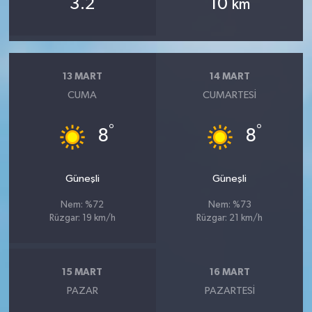
3.2
10
km
13 MART
14 MART
CUMA
CUMARTESI
°
°
8
8
Güneşli
Güneşli
Nem: %72
Nem: %73
Rüzgar: 19 km/h
Rüzgar: 21 km/h
15 MART
16 MART
PAZAR
PAZARTESI