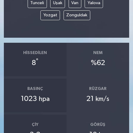
Tunceli
Uşak
Van
Yalova
Yozgat
Zonguldak
HISSEDILEN
NEM
°
8
%62
BASINÇ
RÜZGAR
1023
21
hpa
km/s
ÇIY
GÖRÜŞ