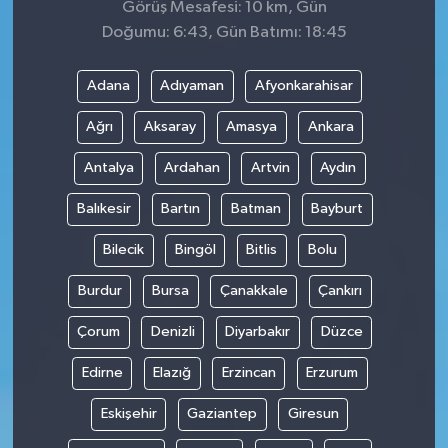
Görüş Mesafesi: 10 km, Gün
Doğumu: 6:43, Gün Batımı: 18:45
Adana
Adıyaman
Afyonkarahisar
Ağrı
Aksaray
Amasya
Ankara
Antalya
Ardahan
Artvin
Aydın
Balıkesir
Bartın
Batman
Bayburt
Bilecik
Bingöl
Bitlis
Bolu
Burdur
Bursa
Çanakkale
Çankırı
Çorum
Denizli
Diyarbakır
Düzce
Edirne
Elazığ
Erzincan
Erzurum
Eskişehir
Gaziantep
Giresun