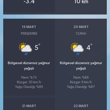
-3.4
10
km
19 MART
20 MART
PERŞEMBE
CUMA
°
°
5
4
Bölgesel düzensiz yağmur
Bölgesel düzensiz yağmur
yağışlı
yağışlı
Nem: %73
Nem: %89
Rüzgar: 30 km/h
Rüzgar: 9 km/h
Yağış Olasılığı: %89
Yağış Olasılığı: %87
21 MART
22 MART