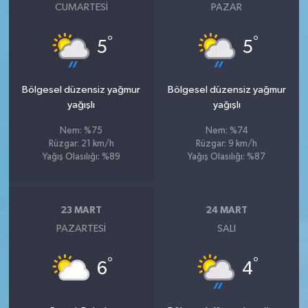
CUMARTESI
PAZAR
°
°
5
5
Bölgesel düzensiz yağmur
Bölgesel düzensiz yağmur
yağışlı
yağışlı
Nem: %75
Nem: %74
Rüzgar: 21 km/h
Rüzgar: 9 km/h
Yağış Olasılığı: %89
Yağış Olasılığı: %87
23 MART
24 MART
PAZARTESI
SALI
°
°
6
4