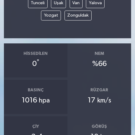
Tunceli
Uşak
Van
Yalova
Yozgat
Zonguldak
HISSEDILEN
NEM
°
0
%66
BASINÇ
RÜZGAR
1016
17
hpa
km/s
ÇIY
GÖRÜŞ