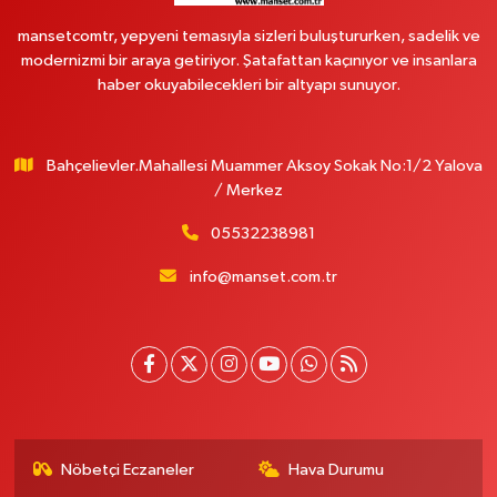
mansetcomtr, yepyeni temasıyla sizleri buluştururken, sadelik ve
modernizmi bir araya getiriyor. Şatafattan kaçınıyor ve insanlara
haber okuyabilecekleri bir altyapı sunuyor.
Bahçelievler.Mahallesi Muammer Aksoy Sokak No:1/2 Yalova
/ Merkez
05532238981
info@manset.com.tr
Nöbetçi Eczaneler
Hava Durumu