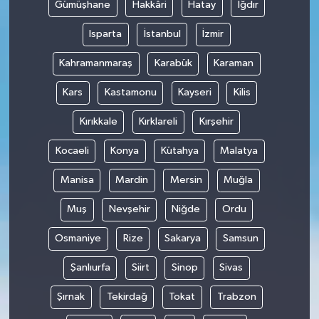
Gümüşhane
Hakkâri
Hatay
Iğdır
Isparta
İstanbul
İzmir
Kahramanmaraş
Karabük
Karaman
Kars
Kastamonu
Kayseri
Kilis
Kırıkkale
Kırklareli
Kırşehir
Kocaeli
Konya
Kütahya
Malatya
Manisa
Mardin
Mersin
Muğla
Muş
Nevşehir
Niğde
Ordu
Osmaniye
Rize
Sakarya
Samsun
Şanlıurfa
Siirt
Sinop
Sivas
Şırnak
Tekirdağ
Tokat
Trabzon