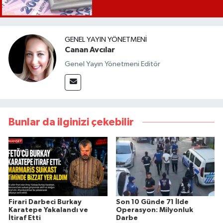
GENEL YAYIN YÖNETMENI
Canan Avcılar
Genel Yayın Yönetmeni Editör
Bunlar da ilginizi çekebilir
Firari Darbeci Burkay
Son 10 Günde 71 İlde
Karatepe Yakalandı ve
Operasyon: Milyonluk
İtiraf Etti
Darbe