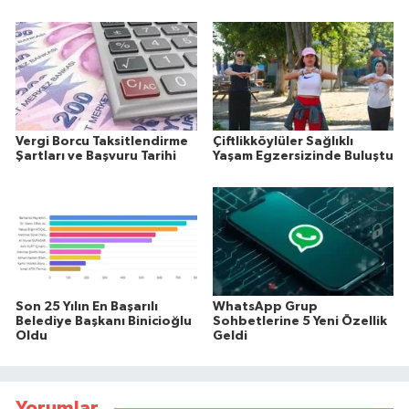
Vergi Borcu Taksitlendirme
Çiftlikköylüler Sağlıklı
Şartları ve Başvuru Tarihi
Yaşam Egzersizinde Buluştu
Son 25 Yılın En Başarılı
WhatsApp Grup
Belediye Başkanı Binicioğlu
Sohbetlerine 5 Yeni Özellik
Oldu
Geldi
Yorumlar