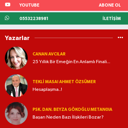
YOUTUBE
ABONE OL
05532238981
İLETIŞIM
Yazarlar
CANAN AVCILAR
25 Yıllık Bir Emeğin En Anlamlı Finali...
TEKLI MASA! AHMET ÖZSÜMER
Hesaplaşma..!
PSK. DAN. BEYZA GÖKOĞLU METAN0IA
Başarı Neden Bazı İlişkileri Bozar?