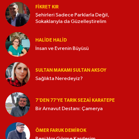
FIKRET KIR
Şehirleri Sadece Parklarla Değil,
Sokaklarıyla da Güzelleştirelim
HALIDE HALID
İnsan ve Evrenin Büyüsü
SULTAN MAKAMI SULTAN AKSOY
Sağlıkta Neredeyiz?
7'DEN 77'YE TARIK SEZAI KARATEPE
Bir Arnavut Destanı: Çamerya
ÖMER FARUK DEMIROK
Beni Hor Görme Kardeşim