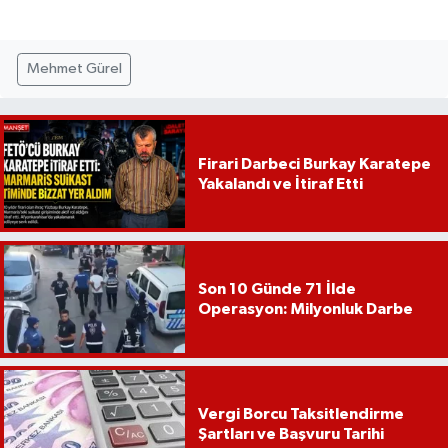
Mehmet Gürel
Firari Darbeci Burkay Karatepe
Yakalandı ve İtiraf Etti
Son 10 Günde 71 İlde
Operasyon: Milyonluk Darbe
Vergi Borcu Taksitlendirme
Şartları ve Başvuru Tarihi