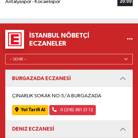
Antalyaspor - Kocaelispor
20:00
İSTANBUL NÖBETÇI
ECZANELER
BURGAZADA ECZANESİ
ÇINARLIK SOKAK NO:5/A BURGAZADA
Yol Tarifi Al
0 (216) 381 21 12
DENIZ ECZANESİ