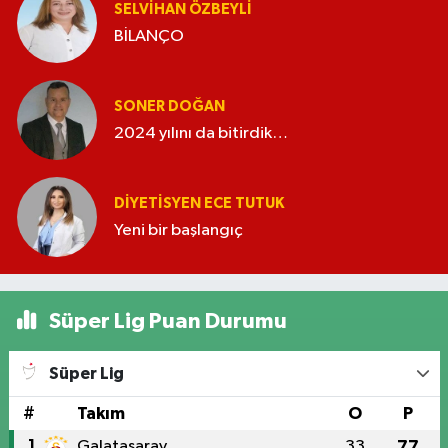
SELVIHAN ÖZBEYLI
BİLANÇO
SONER DOĞAN
2024 yılını da bitirdik…
DIYETISYEN ECE TUTUK
Yeni bir başlangıç
Süper Lig Puan Durumu
Süper Lig
#
Takım
O
P
1
Galatasaray
33
77