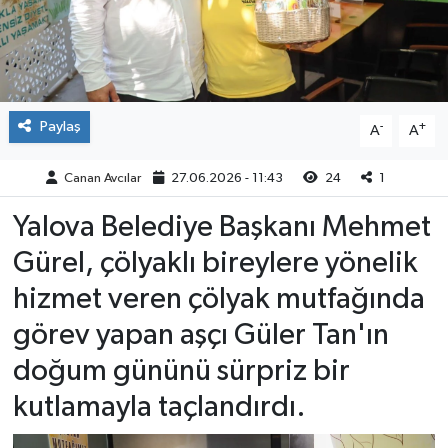
Paylaş
-
+
A
A
Canan Avcılar
27.06.2026 - 11:43
24
1
Yalova Belediye Başkanı Mehmet
Gürel, çölyaklı bireylere yönelik
hizmet veren çölyak mutfağında
görev yapan aşçı Güler Tan'ın
doğum gününü sürpriz bir
kutlamayla taçlandırdı.