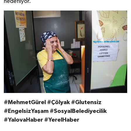
hedefliyor.
#MehmetGürel #Çölyak #Glutensiz
#EngelsizYaşam #SosyalBelediyecilik
#YalovaHaber #YerelHaber