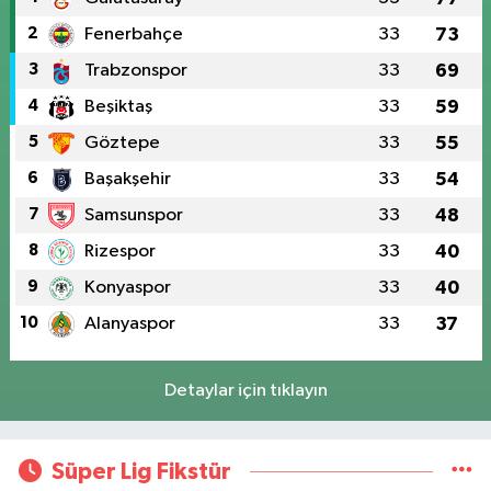
2
Fenerbahçe
33
73
3
Trabzonspor
33
69
4
Beşiktaş
33
59
5
Göztepe
33
55
6
Başakşehir
33
54
7
Samsunspor
33
48
8
Rizespor
33
40
9
Konyaspor
33
40
10
Alanyaspor
33
37
Detaylar için tıklayın
Süper Lig Fikstür