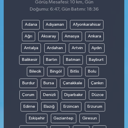
Görüş Mesafesi: 10 km, Gün
Doğumu: 6:47, Gün Batımı: 18:36
Adana
Adıyaman
Afyonkarahisar
Ağrı
Aksaray
Amasya
Ankara
Antalya
Ardahan
Artvin
Aydın
Balıkesir
Bartın
Batman
Bayburt
Bilecik
Bingöl
Bitlis
Bolu
Burdur
Bursa
Çanakkale
Çankırı
Çorum
Denizli
Diyarbakır
Düzce
Edirne
Elazığ
Erzincan
Erzurum
Eskişehir
Gaziantep
Giresun