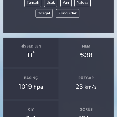
Tunceli
Uşak
Van
Yalova
Yozgat
Zonguldak
HISSEDILEN
NEM
°
11
%38
BASINÇ
RÜZGAR
1019
23
hpa
km/s
ÇIY
GÖRÜŞ