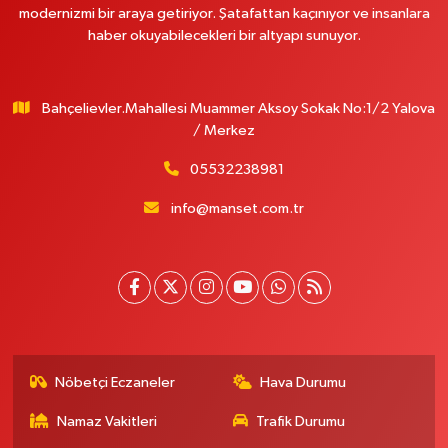
modernizmi bir araya getiriyor. Şatafattan kaçınıyor ve insanlara
haber okuyabilecekleri bir altyapı sunuyor.
Bahçelievler.Mahallesi Muammer Aksoy Sokak No:1/2 Yalova
/ Merkez
05532238981
info@manset.com.tr
Nöbetçi Eczaneler
Hava Durumu
Namaz Vakitleri
Trafik Durumu