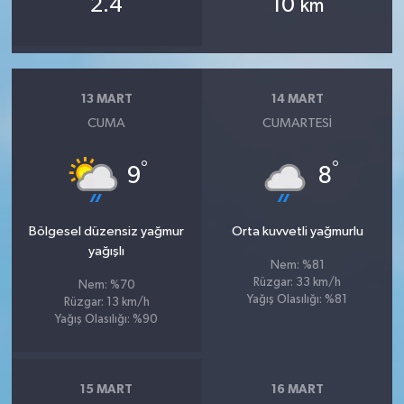
2.4
10
km
13 MART
14 MART
CUMA
CUMARTESI
°
°
9
8
Bölgesel düzensiz yağmur
Orta kuvvetli yağmurlu
yağışlı
Nem: %81
Rüzgar: 33 km/h
Nem: %70
Yağış Olasılığı: %81
Rüzgar: 13 km/h
Yağış Olasılığı: %90
15 MART
16 MART