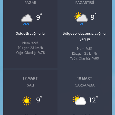
PAZAR
PAZARTESI
°
°
9
9
Şiddetli yağmurlu
Bölgesel düzensiz yağmur
yağışlı
Nem: %95
Rüzgar: 23 km/h
Nem: %81
Yağış Olasılığı: %78
Rüzgar: 25 km/h
Yağış Olasılığı: %89
17 MART
18 MART
SALI
ÇARŞAMBA
°
°
9
12