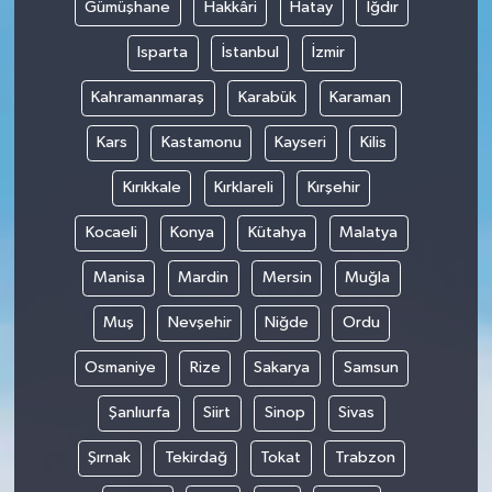
Gümüşhane
Hakkâri
Hatay
Iğdır
Isparta
İstanbul
İzmir
Kahramanmaraş
Karabük
Karaman
Kars
Kastamonu
Kayseri
Kilis
Kırıkkale
Kırklareli
Kırşehir
Kocaeli
Konya
Kütahya
Malatya
Manisa
Mardin
Mersin
Muğla
Muş
Nevşehir
Niğde
Ordu
Osmaniye
Rize
Sakarya
Samsun
Şanlıurfa
Siirt
Sinop
Sivas
Şırnak
Tekirdağ
Tokat
Trabzon